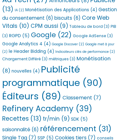
Publicité
Annonceurs
(8)
(13)
Gestion
Monétisation des Applications
(4)
IA
(2)
Core Web
du consentement
(6)
biscuits
(6)
Vitals
(10)
CPM aussi
(9)
Tableau de bord
(3)
PIB
Google
(22)
RGPD
(5)
(3)
Google AdSense
(3)
Google Analytics 4
(4)
Google Discover
(2)
Google met à jour
le Header Bidding
(4)
(2)
Indicateurs clés de performance
(2)
Monétisation
Chargement Différé
(3)
métriques
(3)
Publicité
(8)
nouvelles
(4)
programmatique
(90)
Éditeurs
(89)
Classement
(7)
Refinery Academy
(39)
Recettes
(13)
tr/min
(9)
SDK
(5)
référencement
(31)
saisonnalité
(6)
Single Tag
(7)
Cookies tiers
(7)
SSP
(5)
conseils