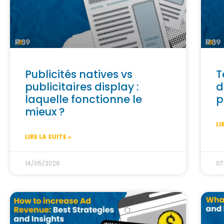
Publicités natives vs
T
publicitaires display :
d
laquelle fonctionne le
p
mieux ?
LI
LIRE LA SUITE »
14/05/2026
07