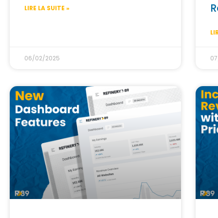
R
LIRE LA SUITE »
LI
06/02/2025
07