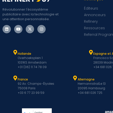
Éditeurs
Révolutionner l'écosystème
publicitaire avec la technologie et
Annonceurs
une attention personnalisée.
Refinery
Ressources
Referral Progra
Hollande
Espagne et 
Overhoeksplein 1
Francisco Sa
1031KS Amsterdam
28039 Madri
+31 (06) 11 74 78 09
+34 681 026
France
Allemagne
92 Av. Champs-Élysées
Hermannstraße 13
75008 Paris
20095 Hambourg
+33 6 77 23 99 59
+34 681 026 725