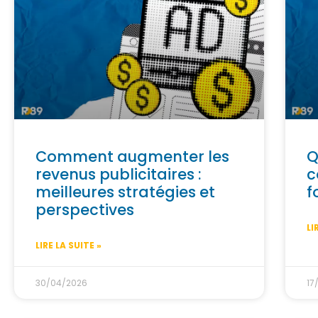
Comment augmenter les
Q
revenus publicitaires :
c
meilleures stratégies et
f
perspectives
LI
LIRE LA SUITE »
30/04/2026
17