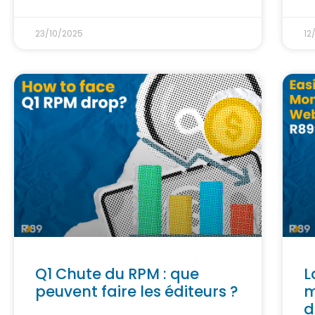
23/10/2025
12
Q1 Chute du RPM : que
L
peuvent faire les éditeurs ?
m
d