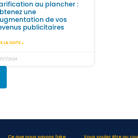
arification au plancher :
btenez une
ugmentation de vos
evenus publicitaires
RE LA SUITE »
/07/2024
Ce que nous savons faire
Vous voulez être au co