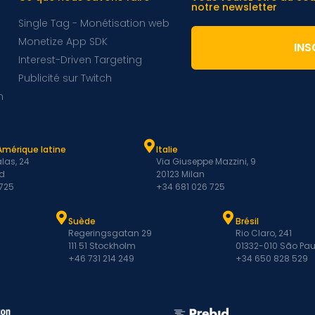
notre newsletter
Single Tag - Monétisation web
Monetize App SDK
INS
Interest-Driven Targeting
Publicité sur Twitch
m
Amérique latine
Italie
las, 24
Via Giuseppe Mazzini, 9
d
20123 Milan
 725
+34 681 026 725
Suède
Brésil
Regeringsgatan 29
Rio Claro, 241
111 51 Stockholm
01332-010 São Pau
+46 731 214 249
+34 650 828 529