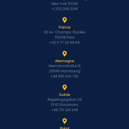
New York 10038
+1 332 240 3319
France
92 Av. Champs-Élysées
75008 Paris
+33 6 77 23 99 59
Allemagne
Hermannstraße 13
20095 Hambourg
+34 681 026 725
Suède
Regeringsgatan 29
111 51 Stockholm
+46 731 214 249
Brésil