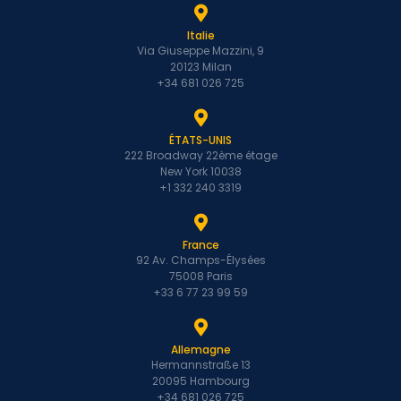
Italie
Via Giuseppe Mazzini, 9
20123 Milan
+34 681 026 725
ÉTATS-UNIS
222 Broadway 22ème étage
New York 10038
+1 332 240 3319
France
92 Av. Champs-Élysées
75008 Paris
+33 6 77 23 99 59
Allemagne
Hermannstraße 13
20095 Hambourg
+34 681 026 725