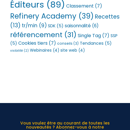
Éditeurs
(89)
Classement
(7)
Refinery Academy
(39)
Recettes
(13)
tr/min
(9)
saisonnalité
(6)
SDK
(5)
référencement
(31)
Single Tag
(7)
SSP
Cookies tiers
(7)
(5)
Tendances
(5)
conseils
(3)
Webinaires
(4)
site web
(4)
visibilité
(2)
Vous voulez être au courant de toutes les
nouveautés ? Abonnez-vous à notre