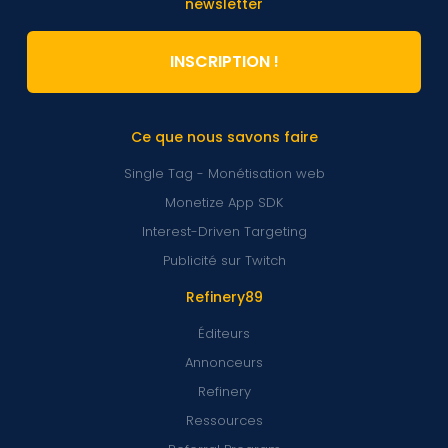
newsletter
INSCRIPTION !
Ce que nous savons faire
Single Tag - Monétisation web
Monetize App SDK
Interest-Driven Targeting
Publicité sur Twitch
Refinery89
Éditeurs
Annonceurs
Refinery
Ressources