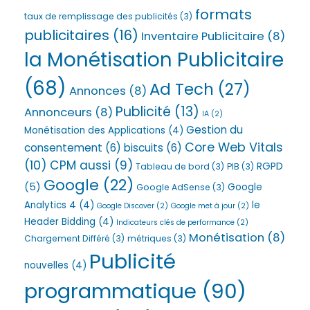
formats
taux de remplissage des publicités
(3)
publicitaires
(16)
Inventaire Publicitaire
(8)
la Monétisation Publicitaire
(68)
Ad Tech
(27)
Annonces
(8)
Publicité
(13)
Annonceurs
(8)
IA
(2)
Gestion du
Monétisation des Applications
(4)
Core Web Vitals
consentement
(6)
biscuits
(6)
(10)
CPM aussi
(9)
RGPD
Tableau de bord
(3)
PIB
(3)
Google
(22)
(5)
Google
Google AdSense
(3)
Analytics 4
(4)
le
Google Discover
(2)
Google met à jour
(2)
Header Bidding
(4)
Indicateurs clés de performance
(2)
Monétisation
(8)
Chargement Différé
(3)
métriques
(3)
Publicité
nouvelles
(4)
programmatique
(90)