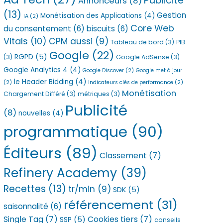
Publicité
Annonceurs
(8)
(13)
Gestion
Monétisation des Applications
(4)
IA
(2)
Core Web
du consentement
(6)
biscuits
(6)
Vitals
(10)
CPM aussi
(9)
Tableau de bord
(3)
PIB
Google
(22)
RGPD
(5)
(3)
Google AdSense
(3)
Google Analytics 4
(4)
Google Discover
(2)
Google met à jour
le Header Bidding
(4)
(2)
Indicateurs clés de performance
(2)
Monétisation
Chargement Différé
(3)
métriques
(3)
Publicité
(8)
nouvelles
(4)
programmatique
(90)
Éditeurs
(89)
Classement
(7)
Refinery Academy
(39)
Recettes
(13)
tr/min
(9)
SDK
(5)
référencement
(31)
saisonnalité
(6)
Single Tag
(7)
Cookies tiers
(7)
SSP
(5)
conseils