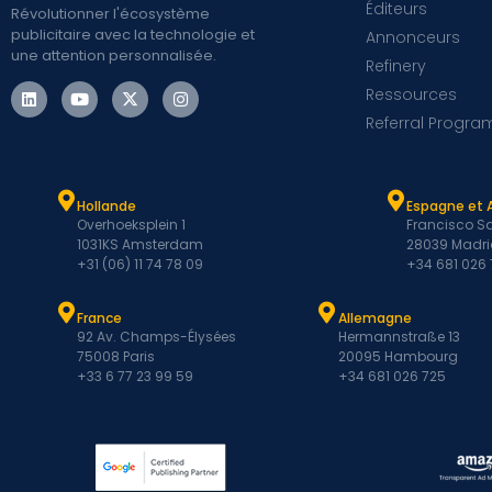
Éditeurs
Révolutionner l'écosystème
publicitaire avec la technologie et
Annonceurs
une attention personnalisée.
Refinery
Ressources
Referral Progra
Hollande
Espagne et 
Overhoeksplein 1
Francisco Sa
1031KS Amsterdam
28039 Madri
+31 (06) 11 74 78 09
+34 681 026
France
Allemagne
92 Av. Champs-Élysées
Hermannstraße 13
75008 Paris
20095 Hambourg
+33 6 77 23 99 59
+34 681 026 725