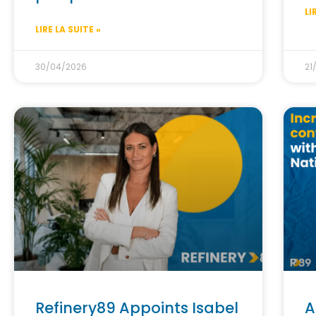
LI
LIRE LA SUITE »
30/04/2026
21
Refinery89 Appoints Isabel
A