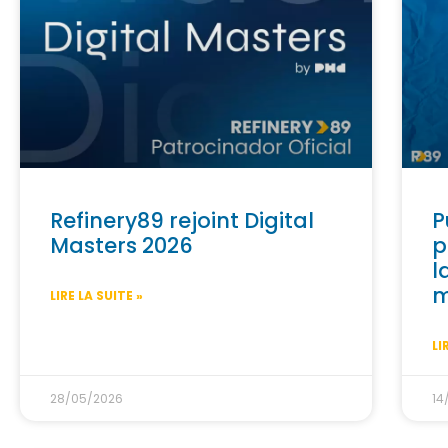
Refinery89 rejoint Digital
P
Masters 2026
p
l
m
LIRE LA SUITE »
LI
28/05/2026
14