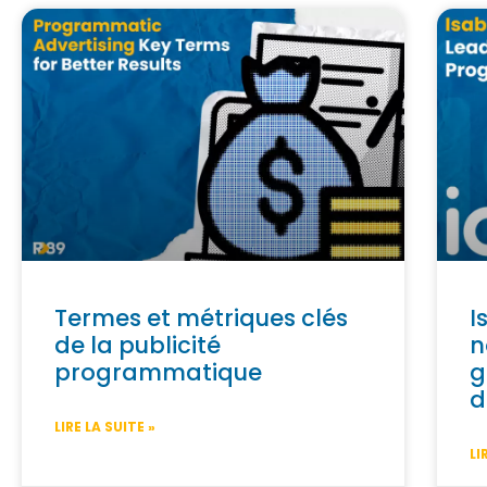
Termes et métriques clés
I
de la publicité
n
programmatique
g
d
LIRE LA SUITE »
LI