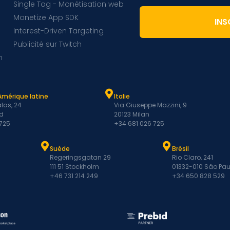
Single Tag - Monétisation web
Monetize App SDK
INS
Interest-Driven Targeting
Publicité sur Twitch
m
Amérique latine
Italie
las, 24
Via Giuseppe Mazzini, 9
d
20123 Milan
 725
+34 681 026 725
Suède
Brésil
Regeringsgatan 29
Rio Claro, 241
111 51 Stockholm
01332-010 São Pau
+46 731 214 249
+34 650 828 529