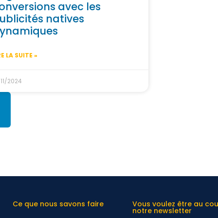
onversions avec les
ublicités natives
ynamiques
RE LA SUITE »
/11/2024
Ce que nous savons faire
Vous voulez être au co
notre newsletter