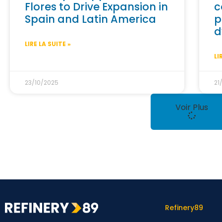
Flores to Drive Expansion in
c
Spain and Latin America
p
d
LIRE LA SUITE »
LI
23/10/2025
21
Voir Plus
Refinery89