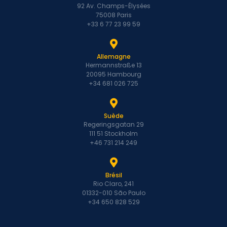
92 Av. Champs-Élysées
75008 Paris
+33 6 77 23 99 59
Allemagne
Hermannstraße 13
20095 Hambourg
+34 681 026 725
Suède
Regeringsgatan 29
111 51 Stockholm
+46 731 214 249
Brésil
Rio Claro, 241
01332-010 São Paulo
+34 650 828 529