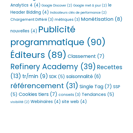
Analytics 4
(4)
le
Google Discover
(2)
Google met à jour
(2)
Header Bidding
(4)
Indicateurs clés de performance
(2)
Monétisation
(8)
Chargement Différé
(3)
métriques
(3)
Publicité
nouvelles
(4)
programmatique
(90)
Éditeurs
(89)
Classement
(7)
Refinery Academy
(39)
Recettes
(13)
tr/min
(9)
saisonnalité
(6)
SDK
(5)
référencement
(31)
Single Tag
(7)
SSP
Cookies tiers
(7)
(5)
Tendances
(5)
conseils
(3)
Webinaires
(4)
site web
(4)
visibilité
(2)