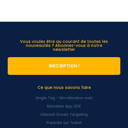
Vous voulez être au courant de toutes les
nouveautés ? Abonnez-vous à notre
newsletter
INSCRIPTION !
Ce que nous savons faire
Single Tag - Monétisation web
Monetize App SDK
Interest-Driven Targeting
Publicité sur Twitch