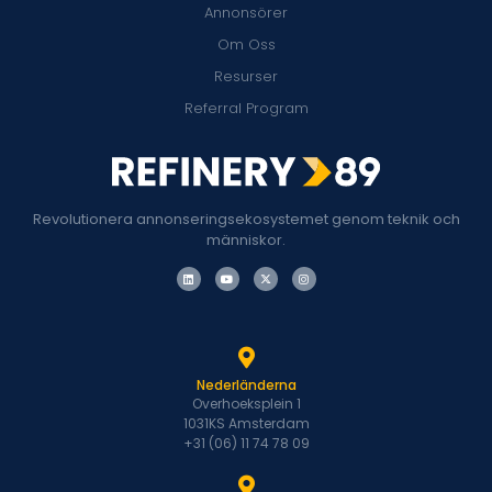
Annonsörer
Om Oss
Resurser
Referral Program
Revolutionera annonseringsekosystemet genom teknik och
människor.
Nederländerna
Overhoeksplein 1
1031KS Amsterdam
+31 (06) 11 74 78 09