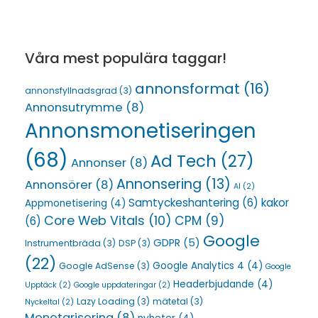
Våra mest populära taggar!
annonsformat
(16)
annonsfyllnadsgrad
(3)
Annonsutrymme
(8)
Annonsmonetiseringen
(68)
Ad Tech
(27)
Annonser
(8)
Annonsering
(13)
Annonsörer
(8)
AI
(2)
Samtyckeshantering
(6)
kakor
Appmonetisering
(4)
Core Web Vitals
(10)
CPM
(9)
(6)
Google
GDPR
(5)
Instrumentbräda
(3)
DSP
(3)
(22)
Google Analytics 4
(4)
Google AdSense
(3)
Google
Headerbjudande
(4)
Upptäck
(2)
Google uppdateringar
(2)
Lazy Loading
(3)
mätetal
(3)
Nyckeltal
(2)
Monetarisering
(8)