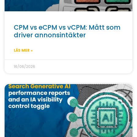
CPM vs eCPM vs vCPM: Mått som
driver annonsintäkter
LÄS MER »
16/06/2026