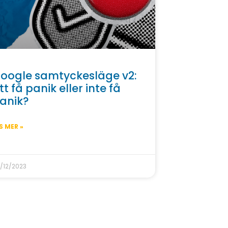
oogle samtyckesläge v2:
tt få panik eller inte få
anik?
S MER »
/12/2023