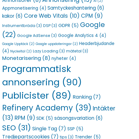
Annonsörer
(8)
AI
(2)
Samtyckeshantering
(6)
Appmonetisering
(4)
Core Web Vitals
(10)
CPM
(9)
kakor
(6)
Google
GDPR
(5)
Instrumentbräda
(3)
DSP
(3)
(22)
Google Analytics 4
(4)
Google AdSense
(3)
Headerbjudande
Google Upptäck
(2)
Google uppdateringar
(2)
(4)
Lazy Loading
(3)
mätetal
(3)
Nyckeltal
(2)
Monetarisering
(8)
nyheter
(4)
Programmatisk
annonsering
(90)
Publicister
(89)
Ranking
(7)
Refinery Academy
(39)
Intäkter
(13)
RPM
(9)
säsongsvariation
(6)
SDK
(5)
SEO
(31)
Single Tag
(7)
SSP
(5)
Tredjepartscookies
(7)
Trender
(5)
tips
(3)