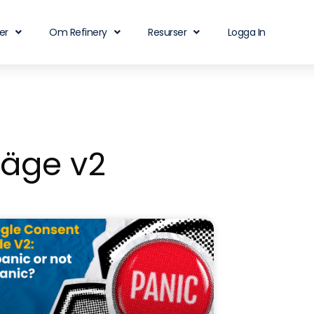
er
Om Refinery
Resurser
Logga In
äge v2