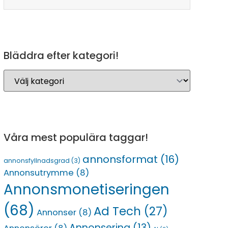
Bläddra efter kategori!
Våra mest populära taggar!
annonsformat
(16)
annonsfyllnadsgrad
(3)
Annonsutrymme
(8)
Annonsmonetiseringen
(68)
Ad Tech
(27)
Annonser
(8)
Annonsering
(13)