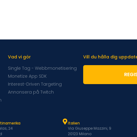
Vad vi gör
Vill du hålla dig uppda
Single Tag - Webbmonetisering
REGI
Monetize App SDK
Interest-Driven Targeting
Annonsera på Twitch
m
atinamerika
Italien
las, 24
Via Giuseppe Mazzini, 9
d
20123 Milano