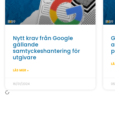
Nytt krav från Google
G
gällande
a
samtyckeshantering för
p
utgivare
LÄ
LÄS MER »
16/01/2024
05