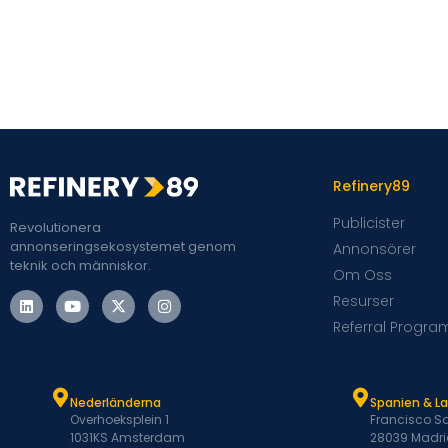
Refinery89
Publicister
Revolutionera
annonseringsekosystemet genom
Annonsörer
teknik och människor.
Om Oss
Resurser
Referral Progra
Nederländerna
Spanien & L
Overhoeksplein 1
Francisco Sa
1031KS Amsterdam
28039 Madri