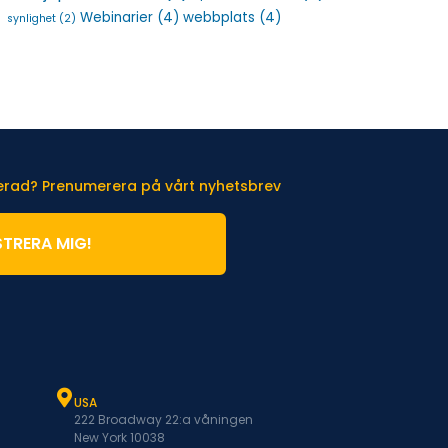
Webinarier
(4)
webbplats
(4)
synlighet
(2)
terad? Prenumerera på vårt nyhetsbrev
STRERA MIG!
USA
222 Broadway 22:a våningen
New York 10038