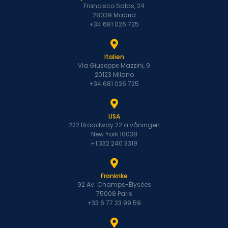
Francisco Salas, 24
28039 Madrid
+34 681 026 725
Italien
Via Giuseppe Mazzini, 9
20123 Milano
+34 681 026 725
USA
222 Broadway 22:a våningen
New York 10038
+1 332 240 3319
Frankrike
92 Av. Champs-Élysées
75008 Paris
+33 6 77 23 99 59