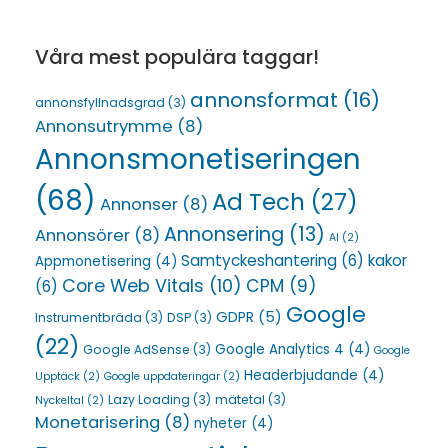
Våra mest populära taggar!
annonsformat
(16)
annonsfyllnadsgrad
(3)
Annonsutrymme
(8)
Annonsmonetiseringen
(68)
Ad Tech
(27)
Annonser
(8)
Annonsering
(13)
Annonsörer
(8)
AI
(2)
Samtyckeshantering
(6)
kakor
Appmonetisering
(4)
Core Web Vitals
(10)
CPM
(9)
(6)
Google
GDPR
(5)
Instrumentbräda
(3)
DSP
(3)
(22)
Google Analytics 4
(4)
Google AdSense
(3)
Google
Headerbjudande
(4)
Upptäck
(2)
Google uppdateringar
(2)
Lazy Loading
(3)
mätetal
(3)
Nyckeltal
(2)
Monetarisering
(8)
nyheter
(4)