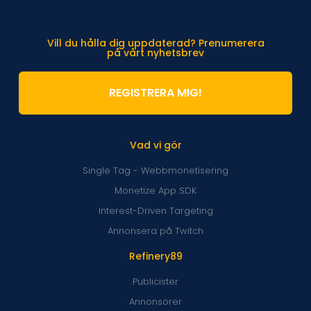
Vill du hålla dig uppdaterad? Prenumerera
på vårt nyhetsbrev
REGISTRERA MIG!
Vad vi gör
Single Tag - Webbmonetisering
Monetize App SDK
Interest-Driven Targeting
Annonsera på Twitch
Refinery89
Publicister
Annonsörer