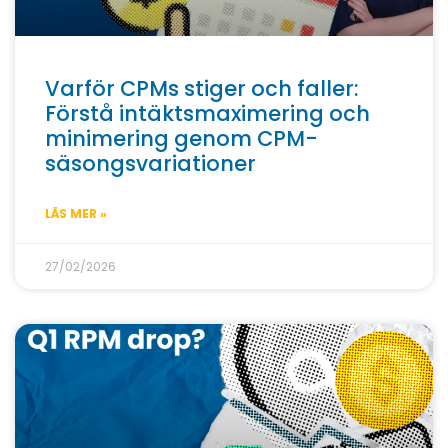
Varför CPMs stiger och faller:
Förstå intäktsmaximering och
minimering genom CPM-
säsongsvariationer
LÄS MER »
27/02/2026