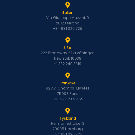
Italien
Via Giuseppe Mazzini, 9
20123 Milano
+34 681 026 725
USA
222 Broadway 22:a våningen
New York 10038
+1 332 240 3319
Frankrike
92 Av. Champs-Élysées
75008 Paris
+33 6 77 23 99 59
Tyskland
Hermannstraße 13
20095 Hamburg
+34 681 026 725