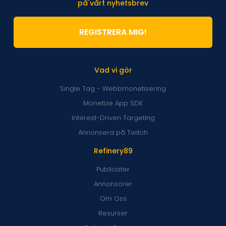
på vårt nyhetsbrev
REGISTRERA MIG!
Vad vi gör
Single Tag - Webbmonetisering
Monetize App SDK
Interest-Driven Targeting
Annonsera på Twitch
Refinery89
Publicister
Annonsörer
Om Oss
Resurser