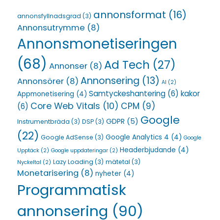
annonsformat
(16)
annonsfyllnadsgrad
(3)
Annonsutrymme
(8)
Annonsmonetiseringen
(68)
Ad Tech
(27)
Annonser
(8)
Annonsering
(13)
Annonsörer
(8)
AI
(2)
Samtyckeshantering
(6)
kakor
Appmonetisering
(4)
Core Web Vitals
(10)
CPM
(9)
(6)
Google
GDPR
(5)
Instrumentbräda
(3)
DSP
(3)
(22)
Google Analytics 4
(4)
Google AdSense
(3)
Google
Headerbjudande
(4)
Upptäck
(2)
Google uppdateringar
(2)
Lazy Loading
(3)
mätetal
(3)
Nyckeltal
(2)
Monetarisering
(8)
nyheter
(4)
Programmatisk
annonsering
(90)