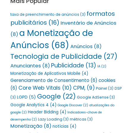
Mais Popular
formatos
taxa de preenchimento de anúncios
(3)
publicitários
(16)
Inventário de Anúncios
a Monetização de
(8)
Anúncios
(68)
Anúncios
(8)
Tecnologia de Publicidade
(27)
Publicidade
(13)
Anunciantes
(8)
IA
(2)
Monetização de Aplicativos Mobile
(4)
Gerenciamento de Consentimento
(6)
cookies
Core Web Vitals
(10)
CPM,
(9)
(6)
Painel
(3)
DSP
Google
(22)
LGPD
(5)
(3)
Google AdSense
(3)
Google Analytics 4
(4)
Google Discover
(2)
atualizações do
Header Bidding
(4)
google
(2)
Indicadores-chave de
Lazy Loading
(3)
métricas
(3)
desempenho
(2)
Monetização
(8)
notícias
(4)