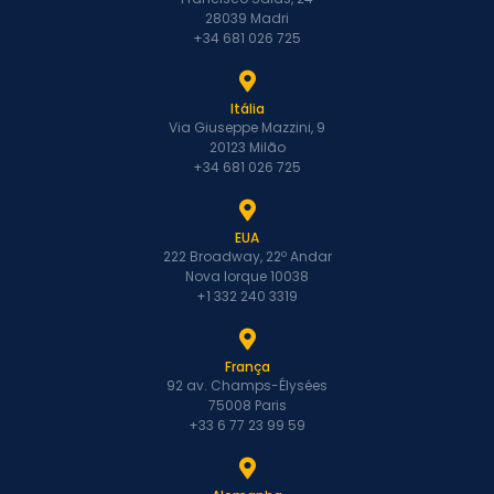
28039 Madri
+34 681 026 725
Itália
Via Giuseppe Mazzini, 9
20123 Milão
+34 681 026 725
EUA
222 Broadway, 22º Andar
Nova Iorque 10038
+1 332 240 3319
França
92 av. Champs-Élysées
75008 Paris
+33 6 77 23 99 59