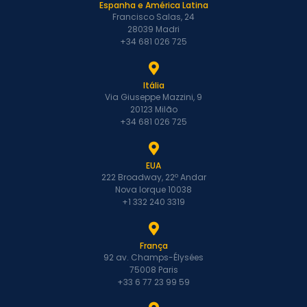
Espanha e América Latina
Francisco Salas, 24
28039 Madri
+34 681 026 725
Itália
Via Giuseppe Mazzini, 9
20123 Milão
+34 681 026 725
EUA
222 Broadway, 22º Andar
Nova Iorque 10038
+1 332 240 3319
França
92 av. Champs-Élysées
75008 Paris
+33 6 77 23 99 59