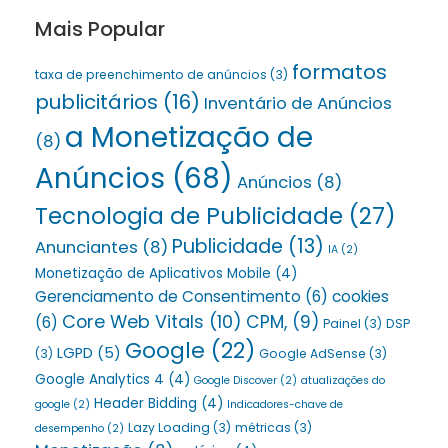
Mais Popular
formatos
taxa de preenchimento de anúncios
(3)
publicitários
(16)
Inventário de Anúncios
a Monetização de
(8)
Anúncios
(68)
Anúncios
(8)
Tecnologia de Publicidade
(27)
Publicidade
(13)
Anunciantes
(8)
IA
(2)
Monetização de Aplicativos Mobile
(4)
Gerenciamento de Consentimento
(6)
cookies
Core Web Vitals
(10)
CPM,
(9)
(6)
Painel
(3)
DSP
Google
(22)
LGPD
(5)
(3)
Google AdSense
(3)
Google Analytics 4
(4)
Google Discover
(2)
atualizações do
Header Bidding
(4)
google
(2)
Indicadores-chave de
Lazy Loading
(3)
métricas
(3)
desempenho
(2)