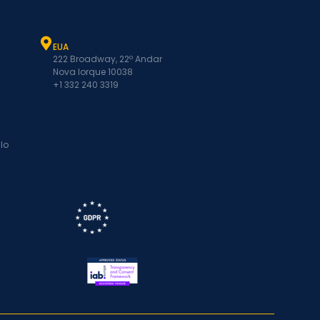
EUA
222 Broadway, 22º Andar
Nova Iorque 10038
+1 332 240 3319
lo