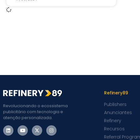
Refinery89
Publishers
Revolucionando o ecossistema
publicitário com tecnologia e
Anunciantes
atenção personalizada.
Refinery
Recursos
Referral Progra