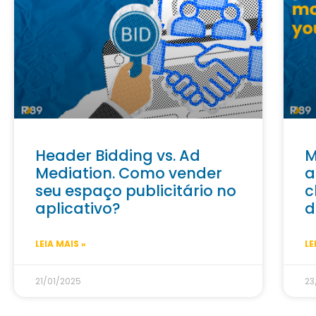
Header Bidding vs. Ad
M
Mediation. Como vender
a
seu espaço publicitário no
c
aplicativo?
d
LEIA MAIS »
LE
21/01/2025
23