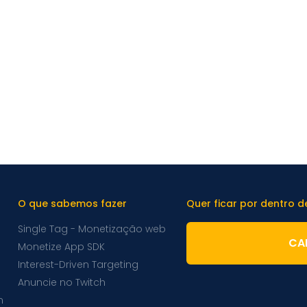
O que sabemos fazer
Quer ficar por dentro 
Single Tag - Monetização web
CA
Monetize App SDK
Interest-Driven Targeting
Anuncie no Twitch
m