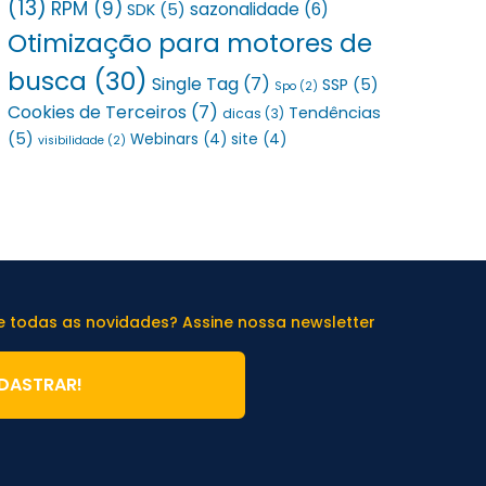
(13)
RPM
(9)
sazonalidade
(6)
SDK
(5)
Otimização para motores de
busca
(30)
Single Tag
(7)
SSP
(5)
Spo
(2)
Cookies de Terceiros
(7)
Tendências
dicas
(3)
(5)
Webinars
(4)
site
(4)
visibilidade
(2)
de todas as novidades? Assine nossa newsletter
DASTRAR!