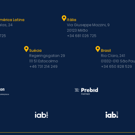
mérica Latina
Itália
las, 24
Via Giuseppe Mazzini, 9
20123 Milão
 725
+34 681 026 725
Suécia
Brasil
Regeringsgatan 29
Rio Claro, 241
111 51 Estocolmo
01332-010 São Pau
+46 731 214 249
+34 650 828 529