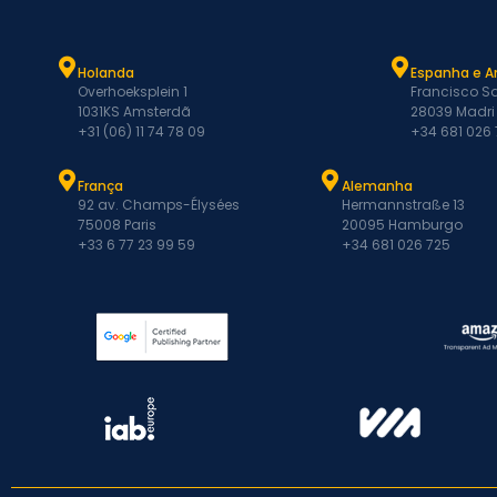
Holanda
Espanha e A
Overhoeksplein 1
Francisco Sa
1031KS Amsterdã
28039 Madri
+31 (06) 11 74 78 09
+34 681 026
França
Alemanha
92 av. Champs-Élysées
Hermannstraße 13
75008 Paris
20095 Hamburgo
+33 6 77 23 99 59
+34 681 026 725