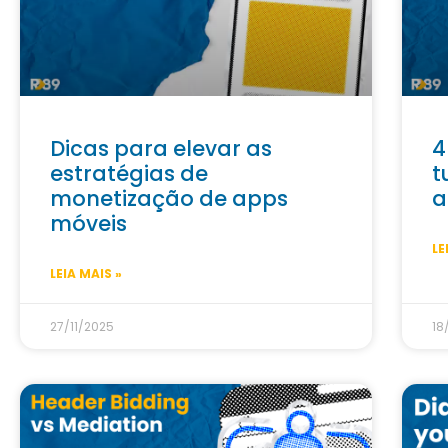
Dicas para elevar as
4
estratégias de
t
monetização de apps
a
móveis
LE
LEIA MAIS »
27/11/2025
18