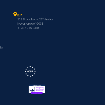
EUA
222 Broadway, 22º Andar
Nova Iorque 10038
+1 332 240 3319
lo