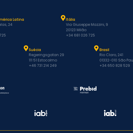
mérica Latina
Itália
las, 24
Via Giuseppe Mazzini, 9
20123 Milão
 725
+34 681 026 725
Suécia
Brasil
Regeringsgatan 29
Rio Claro, 241
111 51 Estocolmo
01332-010 São Pau
+46 731 214 249
+34 650 828 529