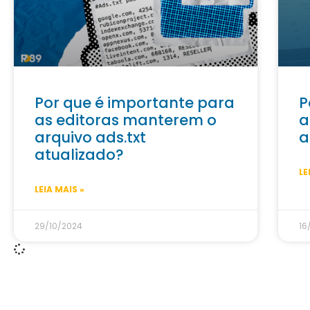
Por que é importante para
P
as editoras manterem o
a
arquivo ads.txt
a
atualizado?
LE
LEIA MAIS »
29/10/2024
16