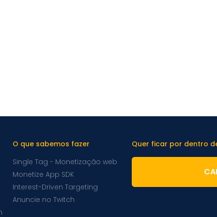
O que sabemos fazer
Quer ficar por dentro 
Single Tag - Monetização web
CA
Monetize App SDK
Interest-Driven Targeting
Anuncie no Twitch
m