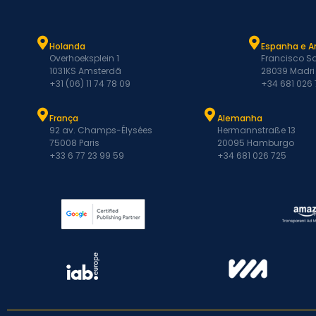
Holanda
Espanha e A
Overhoeksplein 1
Francisco Sa
1031KS Amsterdã
28039 Madri
+31 (06) 11 74 78 09
+34 681 026
França
Alemanha
92 av. Champs-Élysées
Hermannstraße 13
75008 Paris
20095 Hamburgo
+33 6 77 23 99 59
+34 681 026 725