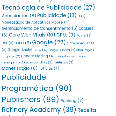
Tecnologia de Publicidade
(27)
Publicidade
(13)
Anunciantes
(8)
IA
(2)
Monetização de Aplicativos Mobile
(4)
Gerenciamento de Consentimento
(6)
cookies
Core Web Vitals
(10)
CPM,
(9)
(6)
Painel
(3)
Google
(22)
LGPD
(5)
DSP
(3)
Google AdSense
Google Analytics 4
(4)
(3)
Google Discover
(2)
atualizações
Header Bidding
(4)
do google
(2)
Indicadores-chave de
Lazy Loading
(3)
métricas
(3)
desempenho
(2)
Monetização
(8)
notícias
(4)
Publicidade
Programática
(90)
Publishers
(89)
Ranking
(7)
Refinery Academy
(39)
Receita