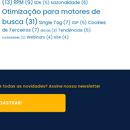
(13)
RPM
(9)
sazonalidade
(6)
SDK
(5)
Otimização para motores de
busca
(31)
Single Tag
(7)
Cookies
SSP
(5)
de Terceiros
(7)
Tendências
(5)
dicas
(3)
Webinars
(4)
site
(4)
visibilidade
(2)
de todas as novidades? Assine nossa newsletter
DASTRAR!