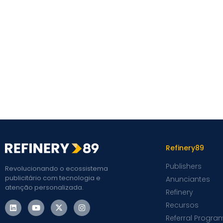
Refinery89
Publishers
Revolucionando o ecossistema
publicitário com tecnologia e
Anunciantes
atenção personalizada.
Refinery
Recursos
Referral Progra