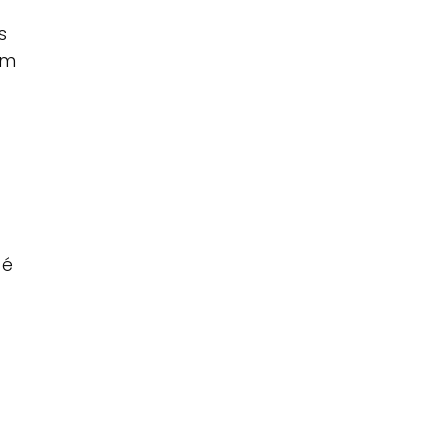
s
em
 é