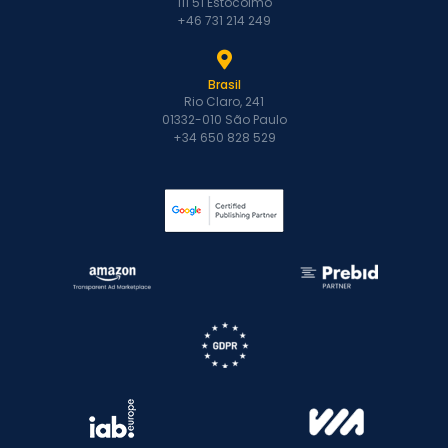
111 51 Estocolmo
minha receita?
+46 731 214 249
Quando os
Publishers são
Brasil
pagos?
Rio Claro, 241
Quais são os
01332-010 São Paulo
+34 650 828 529
métodos de
pagamento
disponíveis?
Existe um valor
mínimo para
receber o
pagamento?
Publ…
Guia de
implementação:
Testes A/B
Como posso
começar a