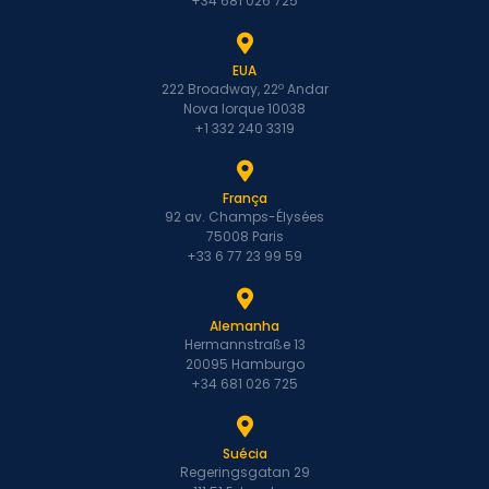
+34 681 026 725
Sou elegível?
Não estou
EUA
registrado
222 Broadway, 22º Andar
como
Nova Iorque 10038
+1 332 240 3319
empresa.
Posso
trabalhar com
França
vocês?
92 av. Champs-Élysées
Sua tecnologia
75008 Paris
+33 6 77 23 99 59
funciona no
meu país?
Posso fazer
Alemanha
isso se não for
Hermannstraße 13
20095 Hamburgo
um expert
+34 681 026 725
técnico?
Fina…
Suécia
Quanto
Regeringsgatan 29
aumentará