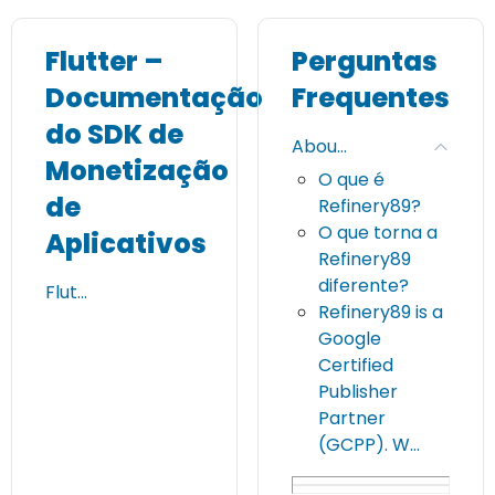
Flutter –
Perguntas
Documentação
Frequentes
do SDK de
Abou…
Monetização
O que é
de
Refinery89?
O que torna a
Aplicativos
Refinery89
diferente?
Flut…
Refinery89 is a
Google
Certified
Publisher
Partner
(GCPP). W…
Quais serviços