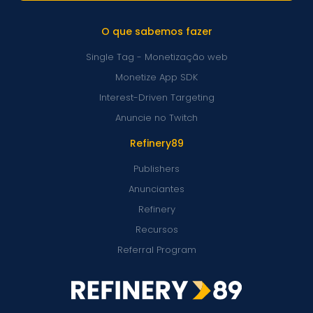
Solu…
Quais soluções
O que sabemos fazer
para
Single Tag - Monetização web
Publishers
Monetize App SDK
vocês
Interest-Driven Targeting
oferecem?
O que é o
Anuncie no Twitch
Single Tag?
Refinery89
Como posso
monetizar
Publishers
meu
Anunciantes
aplicativo?
Refinery
Como o
Recursos
Monetize App
SDK é
Referral Program
diferente?
Does
Refinery89