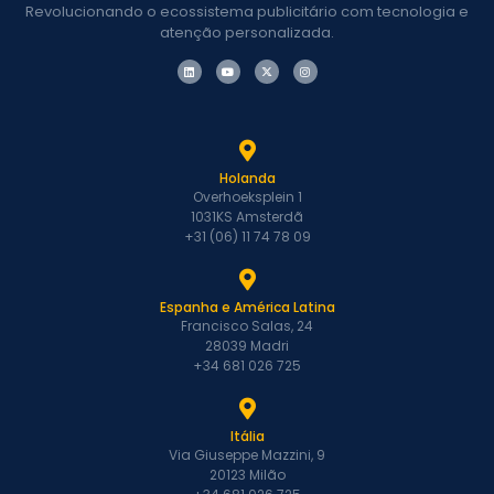
support App
Revolucionando o ecossistema publicitário com tecnologia e
Monetization
atenção personalizada.
like AdMob,
Unity, …
A Refinery89
pode
monetizar
Holanda
minhas
Overhoeksplein 1
páginas AMP?
1031KS Amsterdã
+31 (06) 11 74 78 09
(Como) Vou
obter
suporte?
Espanha e América Latina
Você tem uma
Francisco Salas, 24
28039 Madri
lista negra
+34 681 026 725
padrão para
evitar
anúncios
Itália
sensíveis?
Via Giuseppe Mazzini, 9
20123 Milão
Publ…