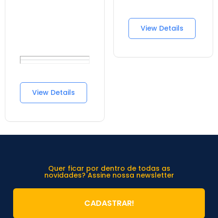
a Refinery89
oferece?
Where does
View Details
Refinery89
operate and
offer it's
services?
Estou
View Details
interessado
em um
emprego na
Refinery89.
Como posso
me
candidatar?
Quer ficar por dentro de todas as
novidades? Assine nossa newsletter
How can I
contact
Refinery89's
CADASTRAR!
team?