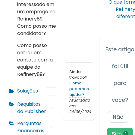
O que torn
interessado em
Refiner
um emprego na
diferen
Refinery89.
Como posso me
candidatar?
Como posso
Este artigo
entrar em
contato com a
foi útil
equipe da
Ainda
Refinery89?
travado?
para
Como
podemos
Soluções
ajudar?
você?
Atualizado
Requisitos
em
do Publisher
24/06/2024
Não
Perguntas
Financeiras
Sim
1