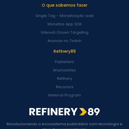
O que sabemos fazer
Single Tag - Monetização web
Monetize App SDK
Interest-Driven Targeting
Anuncie no Twitch
Refinery89
Publishers
Anunciantes
Refinery
Recursos
Referral Program
Revolucionando o ecossistema publicitário com tecnologia e