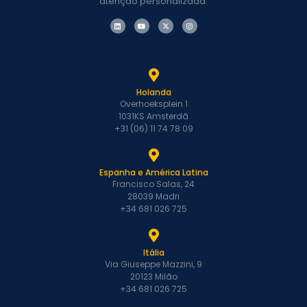
atenção personalizada.
Holanda
Overhoeksplein 1
1031KS Amsterdã
+31 (06) 11 74 78 09
Espanha e América Latina
Francisco Salas, 24
28039 Madri
+34 681 026 725
Itália
Via Giuseppe Mazzini, 9
20123 Milão
+34 681 026 725