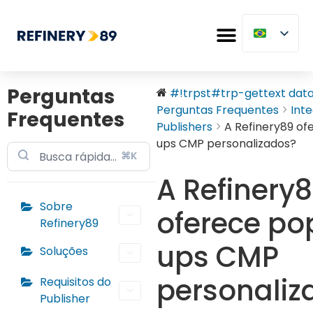
Perguntas
#!trpst#trp-gettext data-
Perguntas Frequentes
Int
Frequentes
Publishers
A Refinery89 of
ups CMP personalizados?
⌘K
A Refinery
Sobre
oferece po
Refinery89
ups CMP
Soluções
personaliz
Requisitos do
Publisher