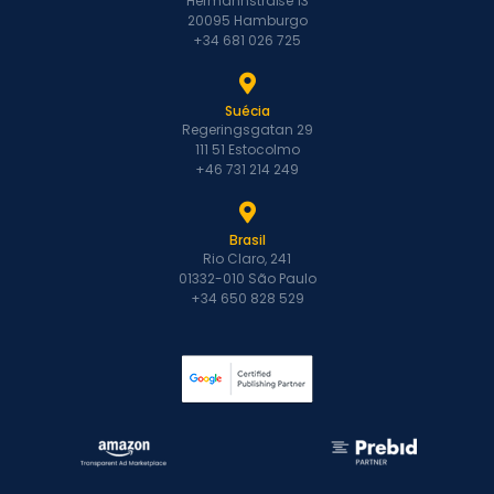
Hermannstraße 13
20095 Hamburgo
+34 681 026 725
Suécia
Regeringsgatan 29
111 51 Estocolmo
+46 731 214 249
Brasil
Rio Claro, 241
01332-010 São Paulo
+34 650 828 529