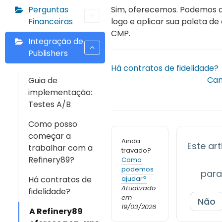
Perguntas
Sim, oferecemos. Podemos a
Financeiras
logo e aplicar sua paleta de
CMP.
Integração de
Publishers
Há contratos de fidelidade?
Can
Guia de
implementação:
Testes A/B
Como posso
começar a
Ainda
Este arti
trabalhar com a
travado?
Refinery89?
Como
podemos
para
Há contratos de
ajudar?
Atualizado
fidelidade?
em
Não
19/03/2026
A Refinery89