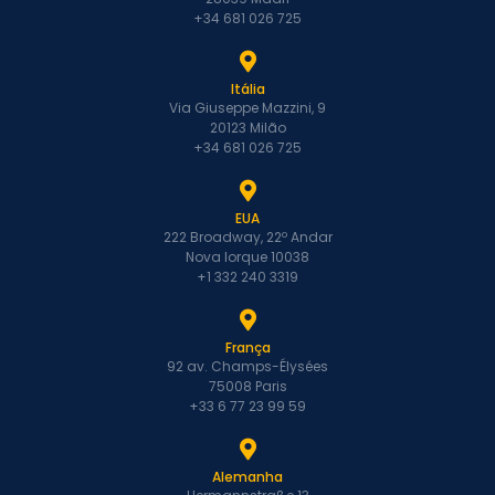
+34 681 026 725
Itália
Via Giuseppe Mazzini, 9
20123 Milão
+34 681 026 725
EUA
222 Broadway, 22º Andar
Nova Iorque 10038
+1 332 240 3319
França
92 av. Champs-Élysées
75008 Paris
+33 6 77 23 99 59
Alemanha