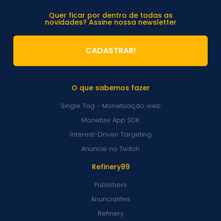
Quer ficar por dentro de todas as
novidades? Assine nossa newsletter
CADASTRAR!
O que sabemos fazer
Single Tag - Monetização web
Monetize App SDK
Interest-Driven Targeting
Anuncie no Twitch
Refinery89
Publishers
Anunciantes
Refinery