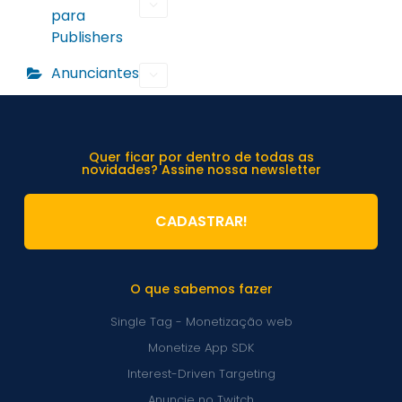
para
Publishers
Anunciantes
Quer ficar por dentro de todas as
novidades? Assine nossa newsletter
CADASTRAR!
O que sabemos fazer
Single Tag - Monetização web
Monetize App SDK
Interest-Driven Targeting
Anuncie no Twitch