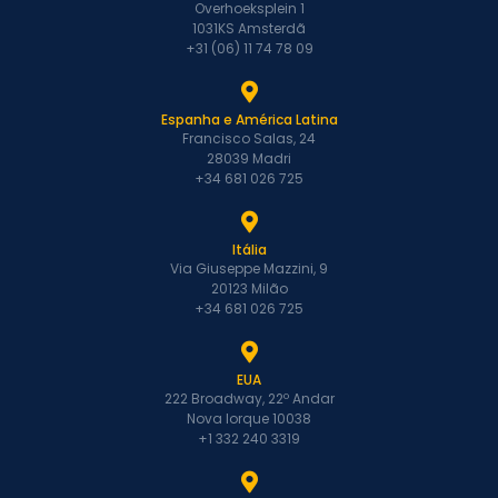
Overhoeksplein 1
1031KS Amsterdã
+31 (06) 11 74 78 09
Espanha e América Latina
Francisco Salas, 24
28039 Madri
+34 681 026 725
Itália
Via Giuseppe Mazzini, 9
20123 Milão
+34 681 026 725
EUA
222 Broadway, 22º Andar
Nova Iorque 10038
+1 332 240 3319