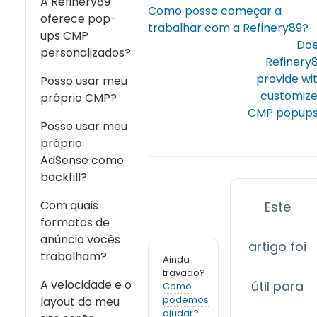
A Refinery89
Como posso começar a
oferece pop-
trabalhar com a Refinery89?
ups CMP
Do
personalizados?
Refinery
provide wi
Posso usar meu
customiz
próprio CMP?
CMP popup
Posso usar meu
próprio
AdSense como
backfill?
Com quais
Este
formatos de
anúncio vocês
artigo foi
trabalham?
Ainda
travado?
A velocidade e o
útil para
Como
podemos
layout do meu
ajudar?