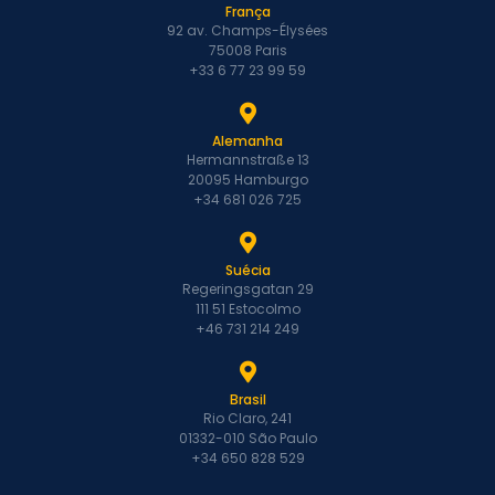
França
92 av. Champs-Élysées
75008 Paris
+33 6 77 23 99 59
Alemanha
Hermannstraße 13
20095 Hamburgo
+34 681 026 725
Suécia
Regeringsgatan 29
111 51 Estocolmo
+46 731 214 249
Brasil
Rio Claro, 241
01332-010 São Paulo
+34 650 828 529