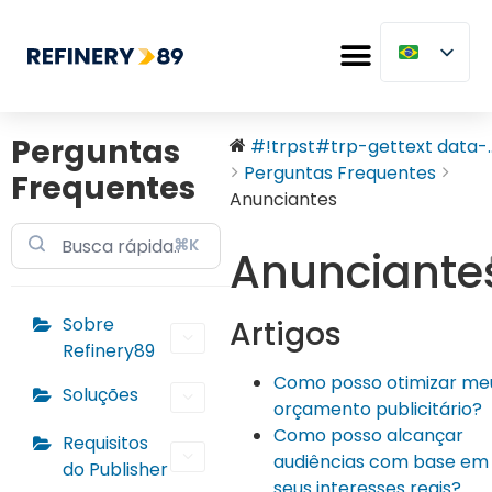
Perguntas
#!trpst#trp-gettext data-..
Perguntas Frequentes
Frequentes
Anunciantes
⌘K
Anunciante
Sobre
Artigos
Refinery89
Como posso otimizar me
Soluções
orçamento publicitário?
Como posso alcançar
Requisitos
audiências com base em
do Publisher
seus interesses reais?