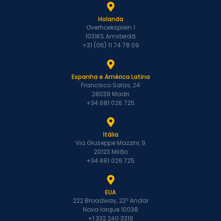
Holanda
Overhoeksplein 1
1031KS Amsterdã
+31 (06) 11 74 78 09
Espanha e América Latina
Francisco Salas, 24
28039 Madri
+34 681 026 725
Itália
Via Giuseppe Mazzini, 9
20123 Milão
+34 681 026 725
EUA
222 Broadway, 22º Andar
Nova Iorque 10038
+1 332 240 3319