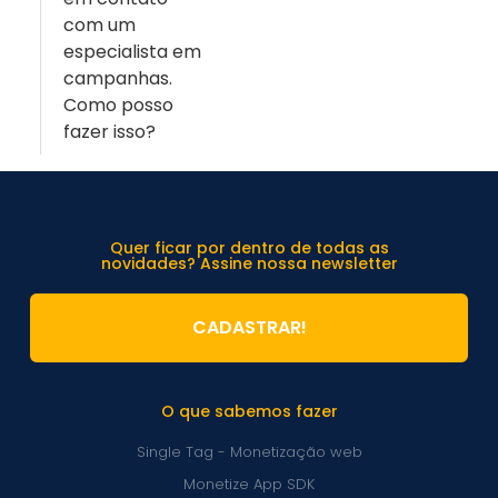
com um
especialista em
campanhas.
Como posso
fazer isso?
Quer ficar por dentro de todas as
novidades? Assine nossa newsletter
CADASTRAR!
O que sabemos fazer
Single Tag - Monetização web
Monetize App SDK