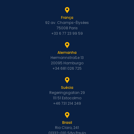
França
92 av. Champs-Élysées
75008 Paris
+33 6 77 23 99 59
Alemanha
Hermannstraße 13
20095 Hamburgo
+34 681 026 725
Suécia
Regeringsgatan 29
111 51 Estocolmo
+46 731 214 249
Brasil
Rio Claro, 241
01332-010 São Paulo