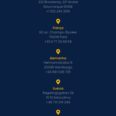
222 Broadway, 22º Andar
Nova Iorque 10038
+1 332 240 3319
França
92 av. Champs-Élysées
75008 Paris
+33 6 77 23 99 59
Alemanha
Hermannstraße 13
20095 Hamburgo
+34 681 026 725
Suécia
Regeringsgatan 29
111 51 Estocolmo
+46 731 214 249