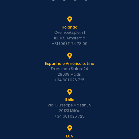
Holanda
Overhoeksplein 1
1031KS Amsterdã
+31 (06) 11 74 78 09
Espanha e América Latina
Francisco Salas, 24
28039 Madri
+34 681 026 725
Itália
Via Giuseppe Mazzini, 9
20123 Milão
+34 681 026 725
EUA