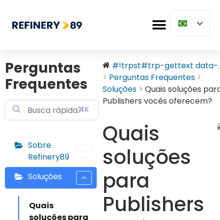
Perguntas
#!trpst#trp-gettext data-..
Perguntas Frequentes
Frequentes
Soluções
Quais soluções par
Publishers vocês oferecem?
⌘K
Quais
Sobre
soluções
Refinery89
para
Soluções
Publishers
Quais
soluções para