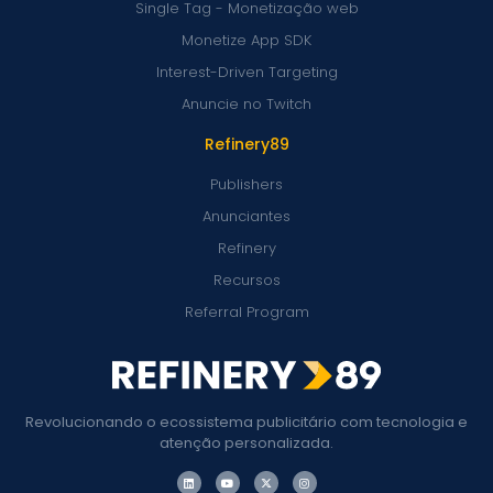
Single Tag - Monetização web
Monetize App SDK
Interest-Driven Targeting
Anuncie no Twitch
Refinery89
Publishers
Anunciantes
Refinery
Recursos
Referral Program
Revolucionando o ecossistema publicitário com tecnologia e
atenção personalizada.