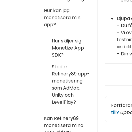
Hur kan jag
monetisera min
Djupa 
app?
– Du f
– Vi ö
testni
Hur skiljer sig
visibil
Monetize App
– Din 
SDK?
Stöder
Refinery89 app-
monetisering
som AdMob,
Unity och
LevelPlay?
Fortfara
till?
Uppd
Kan Refinery89
monetisera mina