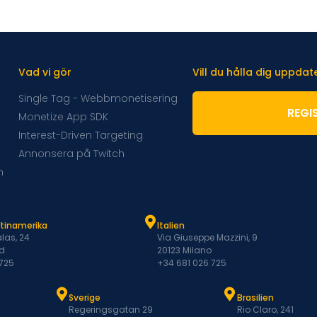
Vad vi gör
Vill du hålla dig uppda
Single Tag - Webbmonetisering
REGI
Monetize App SDK
Interest-Driven Targeting
Annonsera på Twitch
m
atinamerika
Italien
las, 24
Via Giuseppe Mazzini, 9
d
20123 Milano
 725
+34 681 026 725
Sverige
Brasilien
Regeringsgatan 29
Rio Claro, 241