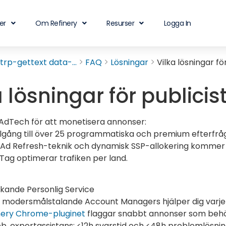
er
Om Refinery
Resurser
Logga In
rp-gettext data-...
FAQ
Lösningar
Vilka lösningar fö
a lösningar för publicis
AdTech för att monetisera annonser:
illgång till över 25 programmatiska och premium efterfråge
Ad Refresh-teknik och dynamisk SSP-allokering kommer du
Tag optimerar trafiken per land.
kande Personlig Service
 modersmålstalande Account Managers hjälper dig varje
nery Chrome-pluginet
flaggar snabbt annonser som beh
b, expertassistans: <12h svarstid och <48h problemlösnin