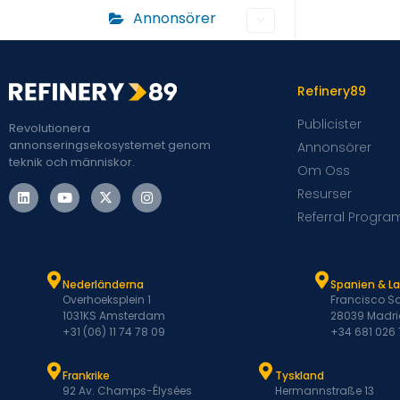
Annonsörer
Refinery89
Publicister
Revolutionera
annonseringsekosystemet genom
Annonsörer
teknik och människor.
Om Oss
Resurser
Referral Progra
Nederländerna
Spanien & L
Overhoeksplein 1
Francisco Sa
1031KS Amsterdam
28039 Madri
+31 (06) 11 74 78 09
+34 681 026
Frankrike
Tyskland
92 Av. Champs-Élysées
Hermannstraße 13