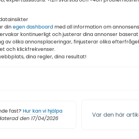
datainsikter
år din
egen dashboard
med all information om annonsens 
vervakar kontinuerligt och justerar dina annonser baser
ng av olika annonsplaceringar, finjusterar olika efterfråge
itet och klickfrekvenser.
webbplats, dina regler, dina resultat!
nde fast?
Hur kan vi hjälpa
Var den här artike
aterad den 17/04/2026