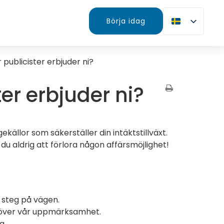
Börja idag
r publicister erbjuder ni?
ter erbjuder ni?
källor som säkerställer din intäktstillväxt.
 aldrig att förlora någon affärsmöjlighet!
 steg på vägen.
över vår uppmärksamhet.
g.