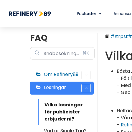
Publicister
Annonsör
FAQ
#!trpst#t
Vilk
⌘K
Bästa 
Om Refinery89
– Få t
– Med 
Lösningar
– Geo 
Vilka lösningar
Heltäc
för publicister
– Våra
erbjuder ni?
–
Refi
Vad är Single Tag?
– Snab