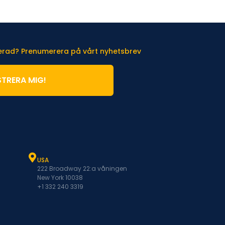
terad? Prenumerera på vårt nyhetsbrev
STRERA MIG!
USA
222 Broadway 22:a våningen
New York 10038
+1 332 240 3319