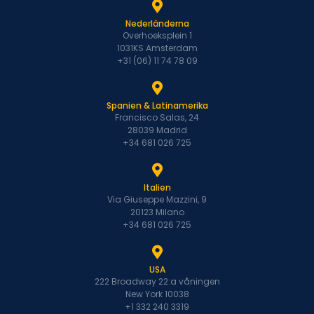
Nederländerna
Overhoeksplein 1
1031KS Amsterdam
+31 (06) 11 74 78 09
Spanien & Latinamerika
Francisco Salas, 24
28039 Madrid
+34 681 026 725
Italien
Via Giuseppe Mazzini, 9
20123 Milano
+34 681 026 725
USA
222 Broadway 22:a våningen
New York 10038
+1 332 240 3319