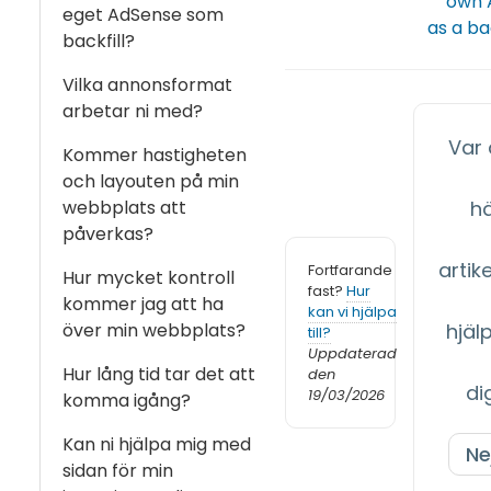
own 
eget AdSense som
as a ba
backfill?
Vilka annonsformat
arbetar ni med?
Var
Kommer hastigheten
och layouten på min
webbplats att
h
påverkas?
artikel
Fortfarande
Hur mycket kontroll
fast?
Hur
kommer jag att ha
kan vi hjälpa
över min webbplats?
hjäl
till?
Uppdaterad
Hur lång tid tar det att
den
di
19/03/2026
komma igång?
Kan ni hjälpa mig med
Ne
sidan för min