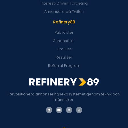
Interest-Driven Targeting
Annonsera på Twitch
Refinery89
Publicister
Annonsörer
Om Oss
Resurser
Referral Program
Revolutionera annonseringsekosystemet genom teknik och
människor.