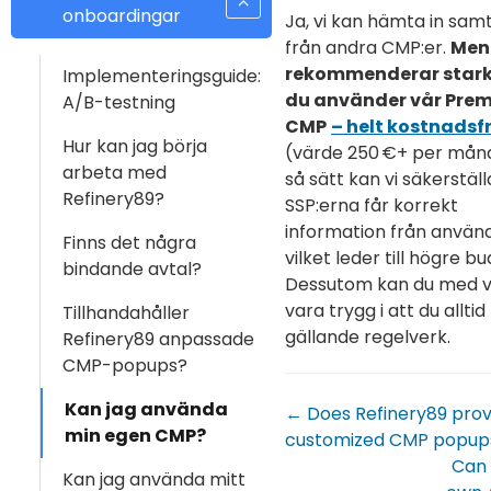
onboardingar
Ja, vi kan hämta in sam
från andra CMP:er.
Men 
rekommenderar stark
Implementeringsguide:
du använder vår Pre
A/B-testning
CMP
– helt kostnadsfr
Hur kan jag börja
(värde 250 €+ per måna
arbeta med
så sätt kan vi säkerställ
Refinery89?
SSP:erna får korrekt
information från använ
Finns det några
vilket leder till högre bu
bindande avtal?
Dessutom kan du med 
vara trygg i att du alltid 
Tillhandahåller
gällande regelverk.
Refinery89 anpassade
CMP-popups?
Kan jag använda
← Does Refinery89 prov
min egen CMP?
customized CMP popup
Can 
Kan jag använda mitt