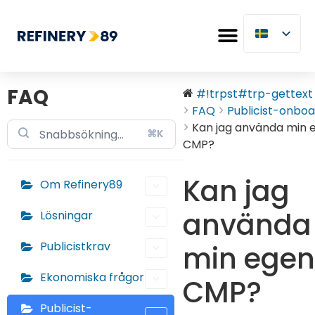
FAQ
#!trpst#trp-gettext d
FAQ
Publicist-onboa
Kan jag använda min 
⌘K
CMP?
Kan jag
Om Refinery89
använda
Lösningar
Publicistkrav
min egen
Ekonomiska frågor
CMP?
Publicist-