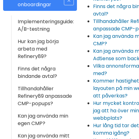
onboardingar
Finns det några b
avtal?
Tillhandahåller Re
Implementeringsguide:
anpassade CMP-p
A/B-testning
Kan jag använda m
Hur kan jag börja
CMP?
arbeta med
Kan jag använda m
Refinery89?
AdSense som backf
Vilka annonsformat
Finns det några
med?
bindande avtal?
Kommer hastighet
layouten på min w
Tillhandahåller
att påverkas?
Refinery89 anpassade
Hur mycket kontr
CMP-popups?
jag att ha över min
Kan jag använda min
webbplats?
egen CMP?
Hur lång tid tar det
komma igång?
Kan jag använda mitt