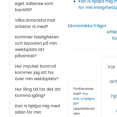
Kan ni hjälpa mig 
eget AdSense som
för min integritets
backfill?
Vilka annonsformat
Ekonomiska frågor
arbetar ni med?
Affi
Kommer hastigheten
fö
och layouten på min
webbplats att
påverkas?
Hur mycket kontroll
Var
kommer jag att ha
över min webbplats?
arti
Fortfarande
Hur lång tid tar det att
fast?
Hur
komma igång?
hj
kan vi hjälpa
till?
Kan ni hjälpa mig med
Uppdaterad
sidan för min
den