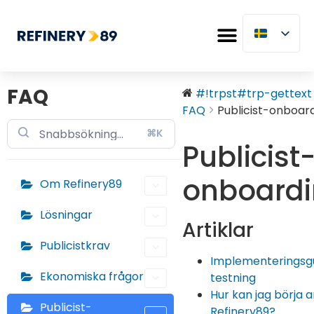
FAQ
#!trpst#trp-gettext d
FAQ
Publicist-onboar
⌘K
Publicist
onboardi
Om Refinery89
Lösningar
Artiklar
Publicistkrav
Implementeringsgu
Ekonomiska frågor
testning
Hur kan jag börja
Publicist-
Refinery89?