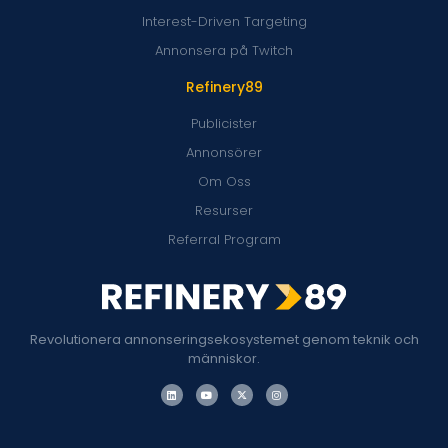
Interest-Driven Targeting
Annonsera på Twitch
Refinery89
Publicister
Annonsörer
Om Oss
Resurser
Referral Program
Revolutionera annonseringsekosystemet genom teknik och
människor.