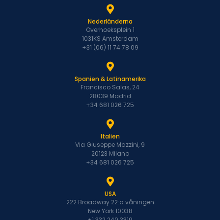
Nederländerna
Overhoeksplein 1
1031KS Amsterdam
+31 (06) 11 74 78 09
Spanien & Latinamerika
Francisco Salas, 24
28039 Madrid
+34 681 026 725
Italien
Via Giuseppe Mazzini, 9
20123 Milano
+34 681 026 725
USA
222 Broadway 22:a våningen
New York 10038
+1 332 240 3319