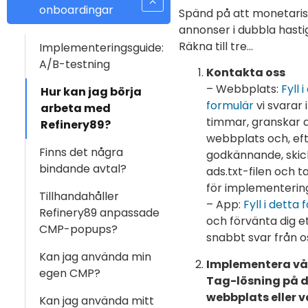
onboardingar
Spänd på att monetaris
annonser i dubbla hast
Räkna till tre…
Implementeringsguide:
A/B-testning
Kontakta oss
– Webbplats:
Fyll 
Hur kan jag börja
formulär
vi svarar
arbeta med
timmar, granskar d
Refinery89?
webbplats och, ef
Finns det några
godkännande, skic
bindande avtal?
ads.txt-filen och 
för implementerin
Tillhandahåller
– App:
Fyll i detta
Refinery89 anpassade
och förvänta dig e
CMP-popups?
snabbt svar från o
Kan jag använda min
Implementera vår
egen CMP?
Tag-lösning på d
webbplats eller v
Kan jag använda mitt