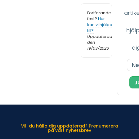
artikel
Fortfarande
fast?
Hur
kan vi hjälpa
hjäl
till?
Uppdaterad
den
di
19/03/2026
Ne
J
Vill du hålla dig uppdaterad? Prenumerera
på vårt nyhetsbrev