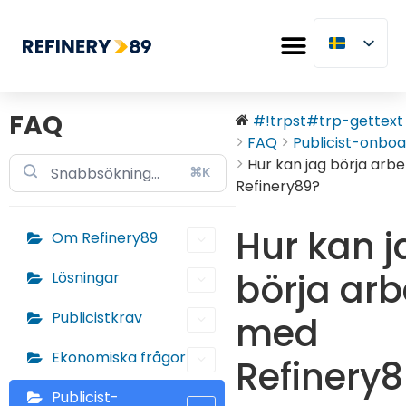
FAQ
#!trpst#trp-gettext d
FAQ
Publicist-onboa
Hur kan jag börja arb
⌘K
Refinery89?
Hur kan j
Om Refinery89
börja arb
Lösningar
Publicistkrav
med
Ekonomiska frågor
Refinery
Publicist-