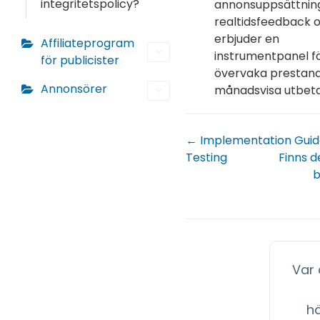
integritetspolicy?
annonsuppsättning
realtidsfeedback 
erbjuder en
Affiliateprogram
instrumentpanel fö
för publicister
övervaka prestan
Annonsörer
månadsvisa utbeta
← Implementation Guid
Testing
Finns d
b
Var
h