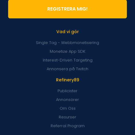
REGISTRERA MIG!
Vad vi gör
Single Tag - Webbmonetisering
Monetize App SDK
Interest-Driven Targeting
Annonsera på Twitch
Refinery89
Publicister
Annonsörer
Om Oss
Resurser
Referral Program