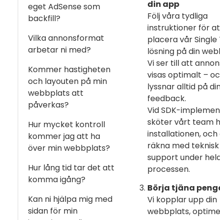
din app
eget AdSense som
Följ våra tydliga
backfill?
instruktioner för at
Vilka annonsformat
placera vår Single
arbetar ni med?
lösning på din web
Vi ser till att anno
Kommer hastigheten
visas optimalt – oc
och layouten på min
lyssnar alltid på di
webbplats att
feedback.
påverkas?
Vid SDK-implemen
sköter vårt team 
Hur mycket kontroll
installationen, och
kommer jag att ha
räkna med teknisk
över min webbplats?
support under hel
Hur lång tid tar det att
processen.
komma igång?
Börja tjäna peng
Kan ni hjälpa mig med
Vi kopplar upp din
sidan för min
webbplats, optime