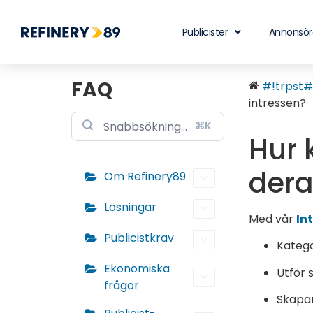
Publicister
Annonsör
FAQ
#!trpst#t
intressen?
⌘K
Hur 
dera
Om Refinery89
Lösningar
Med vår
In
Publicistkrav
Katego
Ekonomiska
Utför 
frågor
Skapar