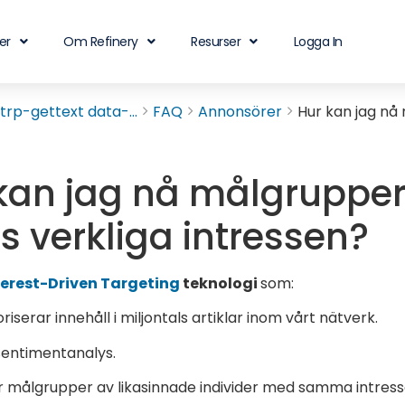
er
Om Refinery
Resurser
Logga In
rp-gettext data-...
FAQ
Annonsörer
Hur kan jag nå
kan jag nå målgrupper
s verkliga intressen?
terest-Driven Targeting
teknologi
som:
riserar innehåll i miljontals artiklar inom vårt nätverk.
sentimentanalys.
 målgrupper av likasinnade individer med samma intress