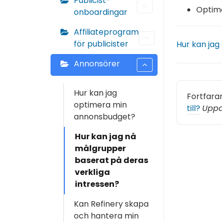
Publicist-
Optime
onboardingar
Affiliateprogram
för publicister
Hur kan ja
Annonsörer
Hur kan jag
Fortfara
optimera min
till?
Uppd
annonsbudget?
Hur kan jag nå
målgrupper
baserat på deras
verkliga
intressen?
Kan Refinery skapa
och hantera min