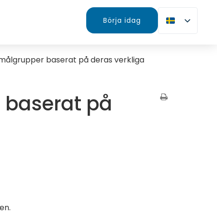
Börja idag
 målgrupper baserat på deras verkliga
 baserat på
en.