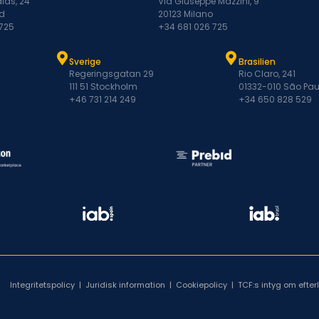
las, 24
Via Giuseppe Mazzini, 9
d
20123 Milano
 725
+34 681 026 725
Sverige
Brasilien
Regeringsgatan 29
Rio Claro, 241
111 51 Stockholm
01332-010 São Pau
+46 731 214 249
+34 650 828 529
Integritetspolicy
|
Juridisk information
|
Cookiepolicy
|
TCF:s intyg om efte