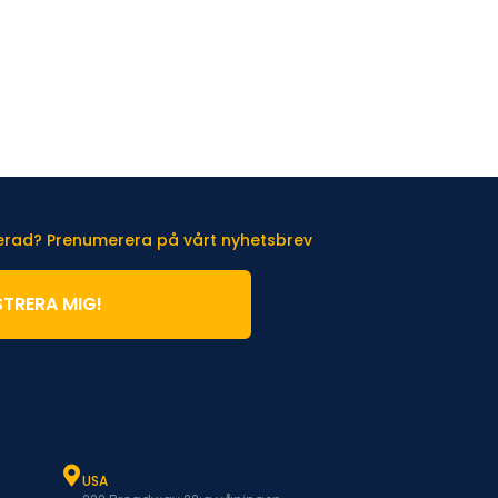
terad? Prenumerera på vårt nyhetsbrev
STRERA MIG!
USA