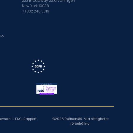
222 Broadway 22:a våningen
New York 10038
+1 332 240 3319
lo
rlevnad
|
ESG-Rapport
©2026 Refinery89. Alla rättigheter
förbehållna.