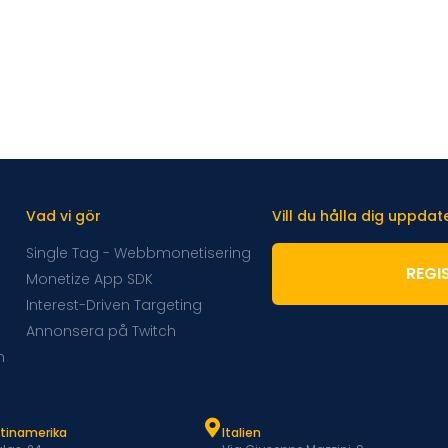
Vad vi gör
Vill du hålla dig uppda
Single Tag - Webbmonetisering
REGI
Monetize App SDK
Interest-Driven Targeting
Annonsera på Twitch
m
atinamerika
Italien