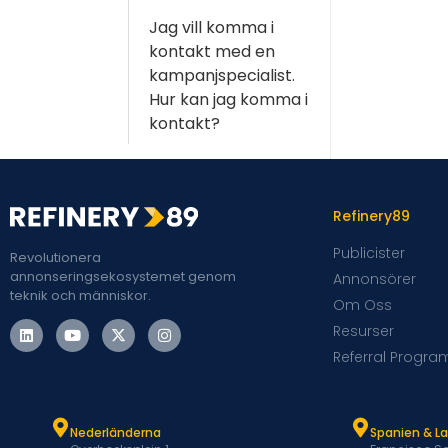
Jag vill komma i
kontakt med en
kampanjspecialist.
Hur kan jag komma i
kontakt?
Refinery89
Publicister
Revolutionera
annonseringsekosystemet genom
Annonsörer
teknik och människor.
Om Oss
Resurser
Referral Progra
Nederländerna
Spanien & L