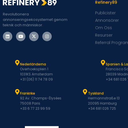
Refinery89
Publicister
Revolutionera
annonseringsekosystemet genom
Annonsörer
teknik och människor.
Om Oss
Resurser
Referral Progra
Nederländerna
Spanien & L
Overhoeksplein 1
Francisco Sa
1031KS Amsterdam
28039 Madri
+31 (06) 11 74 78 09
+34 681 026
Frankrike
Tyskland
92 Av. Champs-Élysées
Hermannstraße 13
75008 Paris
20095 Hamburg
+33 6 77 23 99 59
+34 681 026 725