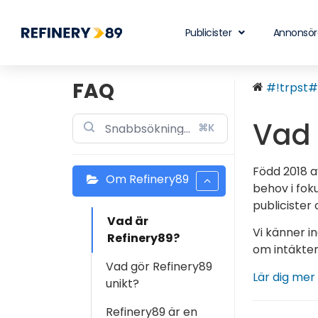
Publicister
Annonsör
FAQ
#!trpst#t
Vad 
⌘K
Född 2018 av
Om Refinery89
behov i fok
publiciste
Vad är
Vi känner i
Refinery89?
om intäkter
Vad gör Refinery89
Lär dig mer
unikt?
Refinery89 är en