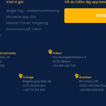
Vad vi gör
Vill du hålla dig uppda
Single Tag - Webbmonetisering
REGI
Monetize App SDK
Interest-Driven Targeting
Annonsera på Twitch
m
atinamerika
Italien
las, 24
Via Giuseppe Mazzini, 9
d
20123 Milano
 725
+34 681 026 725
Sverige
Brasilien
Regeringsgatan 29
Rio Claro, 241
111 51 Stockholm
01332-010 São Pau
+46 731 214 249
+34 650 828 529