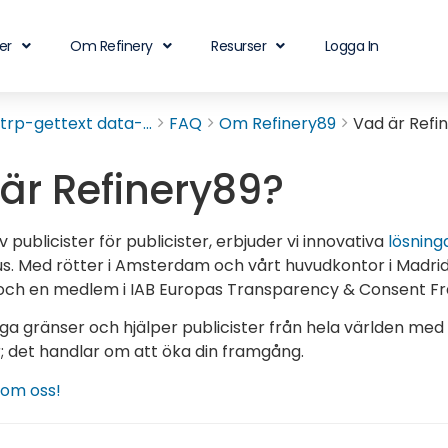
er
Om Refinery
Resurser
Logga In
rp-gettext data-...
FAQ
Om Refinery89
Vad är Refi
är Refinery89?
 publicister för publicister, erbjuder vi innovativa
lösning
us. Med rötter i Amsterdam och vårt huvudkontor i Madrid 
r och en medlem i IAB Europas Transparency & Consent 
nga gränser och hjälper publicister från hela världen med 
; det handlar om att öka din framgång.
 om oss!