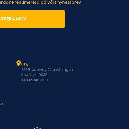
terad? Prenumerera på vårt nyhetsbrev
STRERA MIG!
USA
222 Broadway 22:a våningen
New York 10038
+1 332 240 3319
lo