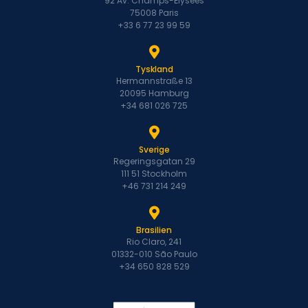
92 Av. Champs-Élysées
75008 Paris
+33 6 77 23 99 59
Tyskland
Hermannstraße 13
20095 Hamburg
+34 681 026 725
Sverige
Regeringsgatan 29
111 51 Stockholm
+46 731 214 249
Brasilien
Rio Claro, 241
01332-010 São Paulo
+34 650 828 529