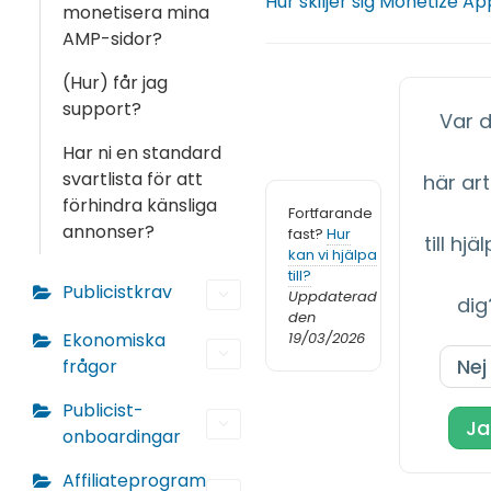
Hur skiljer sig Monetize A
monetisera mina
AMP-sidor?
(Hur) får jag
support?
Var 
Har ni en standard
svartlista för att
här art
förhindra känsliga
Fortfarande
annonser?
fast?
Hur
till hjä
kan vi hjälpa
till?
Publicistkrav
Uppdaterad
dig
den
19/03/2026
Ekonomiska
Nej
frågor
Publicist-
Ja
onboardingar
Affiliateprogram