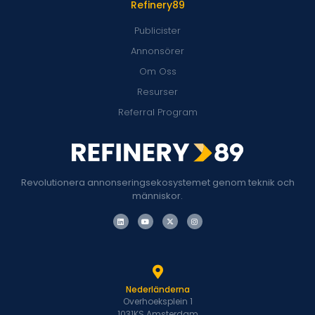
Refinery89
Publicister
Annonsörer
Om Oss
Resurser
Referral Program
Revolutionera annonseringsekosystemet genom teknik och
människor.
Nederländerna
Overhoeksplein 1
1031KS Amsterdam