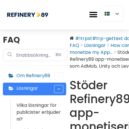
FAQ
#!trpst#trp-gettext dat
FAQ
Lösningar
How can
monetize my App...
Stöd
⌘K
Refinery89 app-monetise
som AdMob, Unity och Lev
Om Refinery89
Stöder
Lösningar
Refinery8
Vilka lösningar för
app-
publicister erbjuder
ni?
monetiser