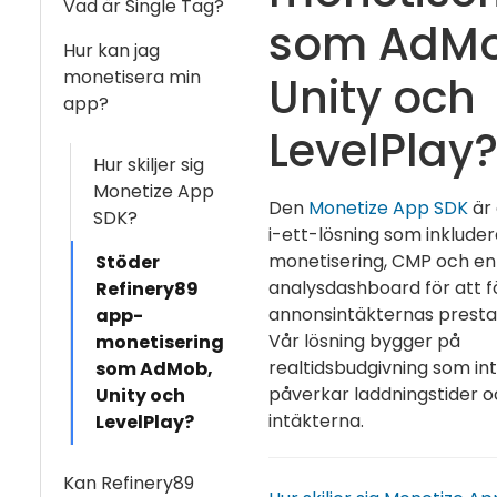
Vad är Single Tag?
som AdMo
Hur kan jag
monetisera min
Unity och
app?
LevelPlay
Hur skiljer sig
Monetize App
Den
Monetize App SDK
är 
SDK?
i-ett-lösning som inkluder
monetisering, CMP och en
Stöder
analysdashboard för att fö
Refinery89
annonsintäkternas presta
app-
Vår lösning bygger på
monetisering
realtidsbudgivning som in
som AdMob,
påverkar laddningstider o
Unity och
intäkterna.
LevelPlay?
Kan Refinery89