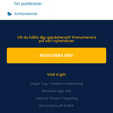
för publicister
Annonsörer
Vill du hålla dig uppdaterad? Prenumerera
på vårt nyhetsbrev
REGISTRERA MIG!
Vad vi gör
Single Tag - Webbmonetisering
Monetize App SDK
Interest-Driven Targeting
Annonsera på Twitch