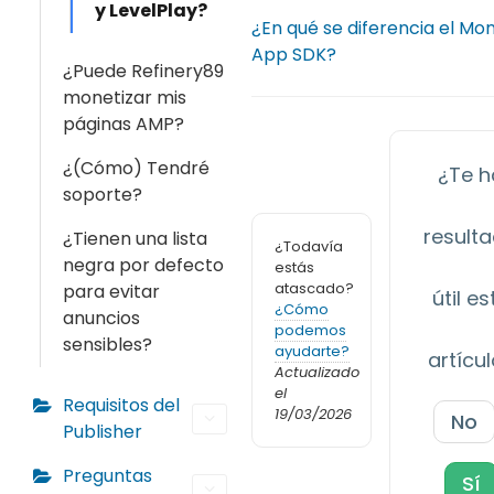
y LevelPlay?
¿En qué se diferencia el Mo
App SDK?
¿Puede Refinery89
monetizar mis
páginas AMP?
¿(Cómo) Tendré
¿Te h
soporte?
result
¿Tienen una lista
¿Todavía
negra por defecto
estás
atascado?
para evitar
útil es
¿Cómo
anuncios
podemos
sensibles?
ayudarte?
artícu
Actualizado
el
Requisitos del
19/03/2026
No
Publisher
Preguntas
Sí