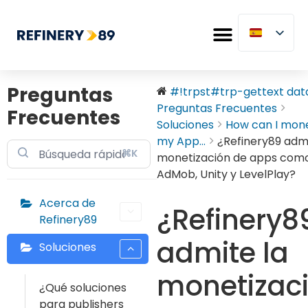
Preguntas
#!trpst#trp-gettext data-
Preguntas Frecuentes
Frecuentes
Soluciones
How can I mone
my App...
¿Refinery89 admi
⌘K
monetización de apps com
AdMob, Unity y LevelPlay?
Acerca de
¿Refinery8
Refinery89
admite la
Soluciones
monetizac
¿Qué soluciones
para publishers