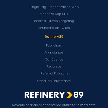
Single Tag - Monetización Web
Monetize App SDK
Interest-Driven Targeting
Anúnciate en Twitch
Refinery89
Publishers
Anunciantes
Conócenos
Recursos
Referral Program
Canal del Informante
Revolucionando el ecosistema publicitario mediante