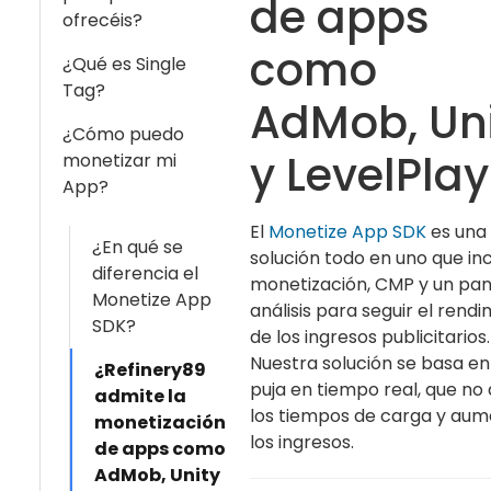
de apps
ofrecéis?
como
¿Qué es Single
Tag?
AdMob, Un
¿Cómo puedo
y LevelPlay
monetizar mi
App?
El
Monetize App SDK
es una
¿En qué se
solución todo en uno que in
diferencia el
monetización, CMP y un pan
Monetize App
análisis para seguir el rend
SDK?
de los ingresos publicitarios.
Nuestra solución se basa en
¿Refinery89
puja en tiempo real, que no
admite la
los tiempos de carga y au
monetización
los ingresos.
de apps como
AdMob, Unity