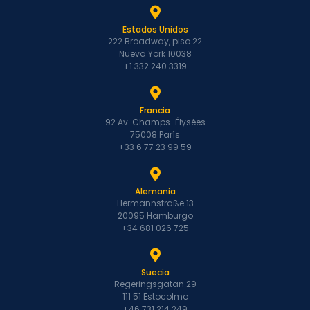
Estados Unidos
222 Broadway, piso 22
Nueva York 10038
+1 332 240 3319
Francia
92 Av. Champs-Élysées
75008 París
+33 6 77 23 99 59
Alemania
Hermannstraße 13
20095 Hamburgo
+34 681 026 725
Suecia
Regeringsgatan 29
111 51 Estocolmo
+46 731 214 249