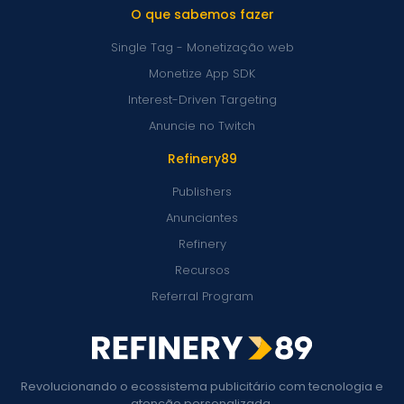
O que sabemos fazer
Single Tag - Monetização web
Monetize App SDK
Interest-Driven Targeting
Anuncie no Twitch
Refinery89
Publishers
Anunciantes
Refinery
Recursos
Referral Program
Revolucionando o ecossistema publicitário com tecnologia e
atenção personalizada.