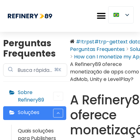
Perguntas
#!trpst#trp-gettext data-
Perguntas Frequentes
Sol
Frequentes
How can I monetize my App
A Refinery89 oferece
⌘K
monetização de apps como
AdMob, Unity e LevelPlay?
Sobre
A Refinery
Refinery89
oferece
Soluções
monetizaç
Quais soluções
para Publishers