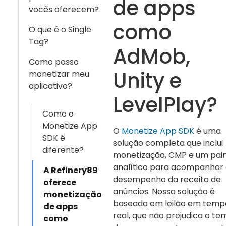
de apps
vocês oferecem?
como
O que é o Single
Tag?
AdMob,
Como posso
Unity e
monetizar meu
aplicativo?
LevelPlay?
Como o
Monetize App
O
Monetize App SDK
é uma
SDK é
solução completa que inclui
diferente?
monetização, CMP e um pain
analítico para acompanhar
A Refinery89
desempenho da receita de
oferece
anúncios. Nossa solução é
monetização
baseada em leilão em temp
de apps
real, que não prejudica o t
como