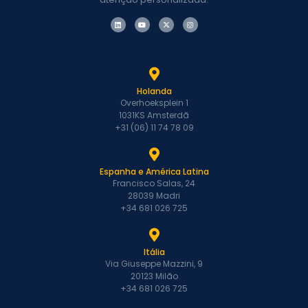
Holanda
Overhoeksplein 1
1031KS Amsterdã
+31 (06) 11 74 78 09
Espanha e América Latina
Francisco Salas, 24
28039 Madri
+34 681 026 725
Itália
Via Giuseppe Mazzini, 9
20123 Milão
+34 681 026 725