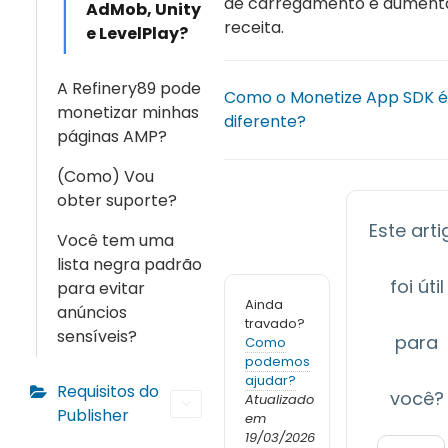
de carregamento e aument
AdMob, Unity
receita.
e LevelPlay?
A Refinery89 pode
Como o Monetize App SDK é
monetizar minhas
diferente?
páginas AMP?
(Como) Vou
obter suporte?
Este arti
Você tem uma
lista negra padrão
foi útil
para evitar
Ainda
anúncios
travado?
sensíveis?
para
Como
podemos
ajudar?
Requisitos do
você?
Atualizado
Publisher
em
19/03/2026