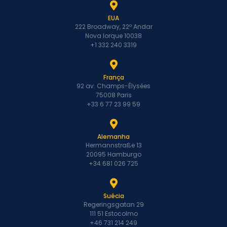
EUA
222 Broadway, 22º Andar
Nova Iorque 10038
+1 332 240 3319
França
92 av. Champs-Élysées
75008 Paris
+33 6 77 23 99 59
Alemanha
Hermannstraße 13
20095 Hamburgo
+34 681 026 725
Suécia
Regeringsgatan 29
111 51 Estocolmo
+46 731 214 249