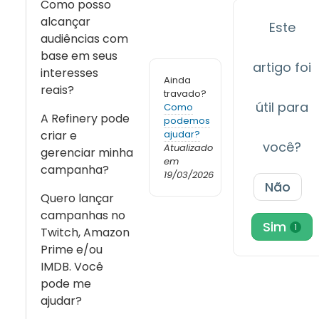
Como posso
alcançar
Este
audiências com
base em seus
artigo foi
interesses
Ainda
reais?
travado?
útil para
Como
A Refinery pode
podemos
criar e
ajudar?
você?
Atualizado
gerenciar minha
em
campanha?
19/03/2026
Não
Quero lançar
campanhas no
Sim
1
Twitch, Amazon
Prime e/ou
IMDB. Você
pode me
ajudar?