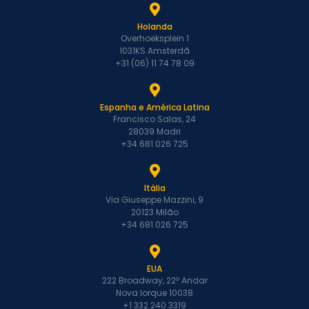
Holanda
Overhoeksplein 1
1031KS Amsterdã
+31 (06) 11 74 78 09
Espanha e América Latina
Francisco Salas, 24
28039 Madri
+34 681 026 725
Itália
Via Giuseppe Mazzini, 9
20123 Milão
+34 681 026 725
EUA
222 Broadway, 22º Andar
Nova Iorque 10038
+1 332 240 3319