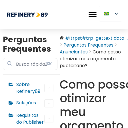
Perguntas
#!trpst#trp-gettext data-..
Perguntas Frequentes
Frequentes
Anunciantes
Como posso
otimizar meu orçamento
⌘K
publicitário?
Como poss
Sobre
Refinery89
otimizar
Soluções
meu
Requisitos
orçamento
do Publisher