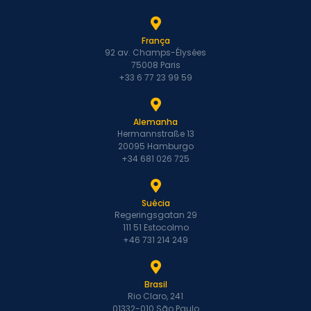
França
92 av. Champs-Élysées
75008 Paris
+33 6 77 23 99 59
Alemanha
Hermannstraße 13
20095 Hamburgo
+34 681 026 725
Suécia
Regeringsgatan 29
111 51 Estocolmo
+46 731 214 249
Brasil
Rio Claro, 241
01332-010 São Paulo