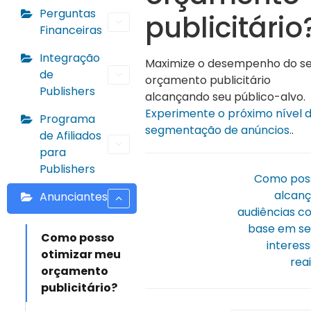
Perguntas
publicitário
Financeiras
Integração
Maximize o desempenho do s
de
orçamento publicitário
Publishers
alcançando seu público-alvo.
Experimente o próximo nível 
Programa
segmentação de anúncios.
.
de Afiliados
para
Publishers
Como pos
alcanç
Anunciantes
audiências c
base em se
Como posso
interes
otimizar meu
rea
orçamento
publicitário?