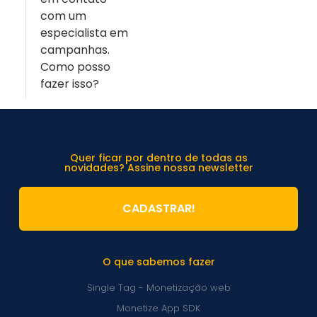
com um
especialista em
campanhas.
Como posso
fazer isso?
Quer ficar por dentro de todas as
novidades? Assine nossa newsletter
CADASTRAR!
O que sabemos fazer
Single Tag - Monetização web
Monetize App SDK