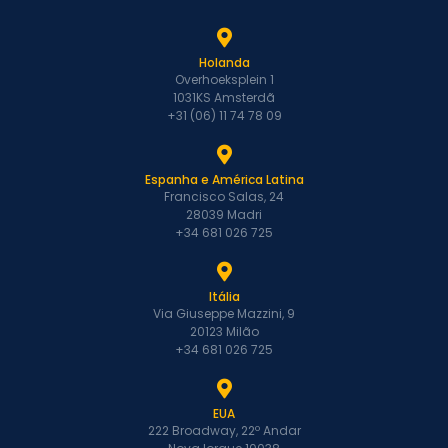
Holanda
Overhoeksplein 1
1031KS Amsterdã
+31 (06) 11 74 78 09
Espanha e América Latina
Francisco Salas, 24
28039 Madri
+34 681 026 725
Itália
Via Giuseppe Mazzini, 9
20123 Milão
+34 681 026 725
EUA
222 Broadway, 22º Andar