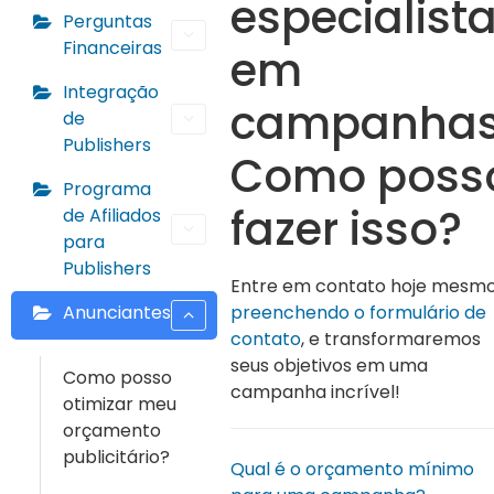
especialist
Perguntas
Financeiras
em
Integração
campanhas
de
Publishers
Como poss
Programa
fazer isso?
de Afiliados
para
Publishers
Entre em contato hoje mesm
Anunciantes
preenchendo o formulário de
contato
, e transformaremos
seus objetivos em uma
Como posso
campanha incrível!
otimizar meu
orçamento
publicitário?
Qual é o orçamento mínimo