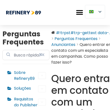
Perguntas
#!trpst#trp-gettext data-..
Perguntas Frequentes
Frequentes
Anunciantes
Quero entrar 
contato com um especialista
⌘K
em campanhas. Como posso
fazer isso?
Sobre
Quero entra
Refinery89
em contato
Soluções
com um
Requisitos
do Publisher