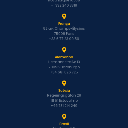
Nova Iorque 10038
+1 332 240 3319
França
92 av. Champs-Élysées
75008 Paris
+33 6 77 23 99 59
Alemanha
Hermannstraße 13
20095 Hamburgo
+34 681 026 725
Suécia
Regeringsgatan 29
111 51 Estocolmo
+46 731 214 249
Brasil