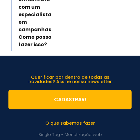
com um
especialista
em
campanhas.
Como posso
fazer isso?
Quer ficar por dentro de todas as
novidades? Assine nossa newsletter
CADASTRAR!
O que sabemos fazer
Single Tag - Monetização web