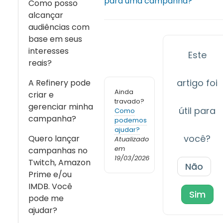
para uma campanha?
Como posso
alcançar
audiências com
base em seus
interesses
Este
reais?
artigo foi
A Refinery pode
Ainda
criar e
travado?
gerenciar minha
útil para
Como
campanha?
podemos
ajudar?
você?
Quero lançar
Atualizado
em
campanhas no
19/03/2026
Twitch, Amazon
Não
Prime e/ou
IMDB. Você
Sim
pode me
ajudar?