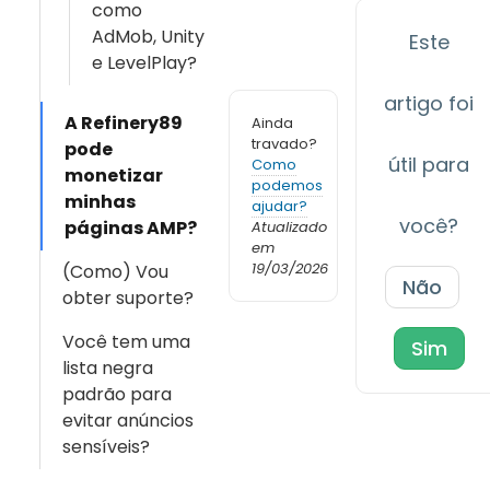
como
AdMob, Unity
Este
e LevelPlay?
artigo foi
A Refinery89
Ainda
travado?
pode
útil para
Como
monetizar
podemos
minhas
ajudar?
você?
páginas AMP?
Atualizado
em
19/03/2026
(Como) Vou
Não
obter suporte?
Você tem uma
Sim
lista negra
padrão para
evitar anúncios
sensíveis?