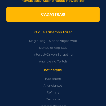
novidades? Assine nossa newsletter
CADASTRAR!
O que sabemos fazer
Single Tag - Monetização web
Monetize App SDK
Interest-Driven Targeting
Anuncie no Twitch
Refinery89
Publishers
Anunciantes
Refinery
Recursos