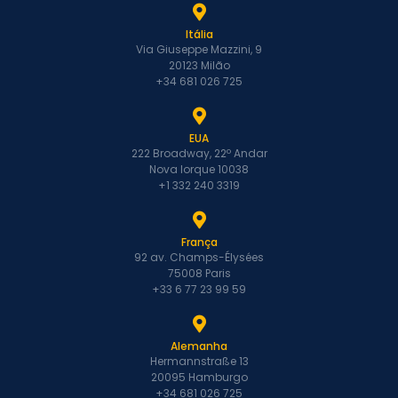
Itália
Via Giuseppe Mazzini, 9
20123 Milão
+34 681 026 725
EUA
222 Broadway, 22º Andar
Nova Iorque 10038
+1 332 240 3319
França
92 av. Champs-Élysées
75008 Paris
+33 6 77 23 99 59
Alemanha
Hermannstraße 13
20095 Hamburgo
+34 681 026 725