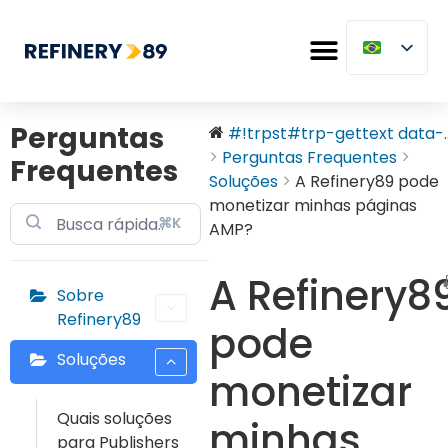
Perguntas
#!trpst#trp-gettext data-..
Perguntas Frequentes
Frequentes
Soluções
A Refinery89 pode
monetizar minhas páginas
⌘K
AMP?
A Refinery8
Sobre
Refinery89
pode
Soluções
monetizar
Quais soluções
minhas
para Publishers