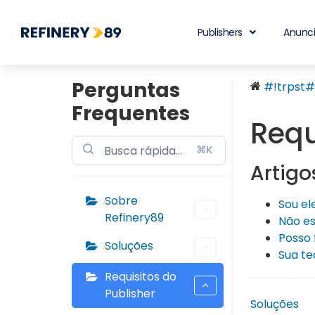
Publishers
Anunc
Perguntas
#!trpst#t
Frequentes
Requ
⌘K
Artigo
Sobre
Sou el
Refinery89
Não es
Posso 
Soluções
Sua te
Requisitos do
Publisher
Soluções