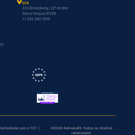
EUA
222 Broadway, 22º Andar
Nova Iorque 10038
+1 332 240 3319
lo
nformidade com o TCF
|
©2026 Refinery89. Todos os direitos
reservados.