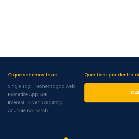
O que sabemos fazer
Quer ficar por dentro 
Single Tag - Monetização web
CA
Monetize App SDK
Interest-Driven Targeting
Anuncie no Twitch
m