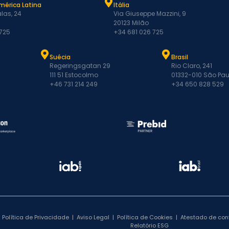
mérica Latina
Itália
las, 24
Via Giuseppe Mazzini, 9
20123 Milão
 725
+34 681 026 725
Suécia
Brasil
Regeringsgatan 29
Rio Claro, 241
111 51 Estocolmo
01332-010 São Pau
+46 731 214 249
+34 650 828 529
Política de Privacidade
|
Aviso Legal
|
Política de Cookies
|
Atestado de co
Relatório ESG