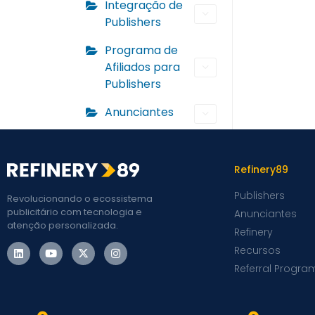
Integração de
Publishers
Programa de
Afiliados para
Publishers
Anunciantes
Refinery89
Publishers
Revolucionando o ecossistema
publicitário com tecnologia e
Anunciantes
atenção personalizada.
Refinery
Recursos
Referral Progra