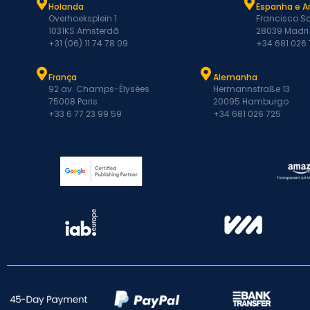
Holanda
Espanha e A
Overhoeksplein 1
Francisco Sa
1031KS Amsterdã
28039 Madri
+31 (06) 11 74 78 09
+34 681 026
França
Alemanha
92 av. Champs-Élysées
Hermannstraße 13
75008 Paris
20095 Hamburgo
+33 6 77 23 99 59
+34 681 026 725