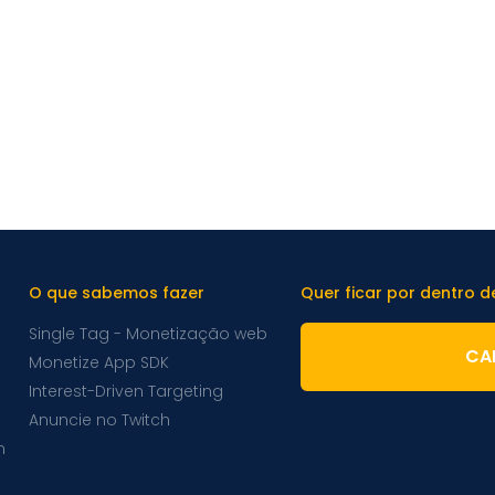
O que sabemos fazer
Quer ficar por dentro 
Single Tag - Monetização web
CA
Monetize App SDK
Interest-Driven Targeting
Anuncie no Twitch
m