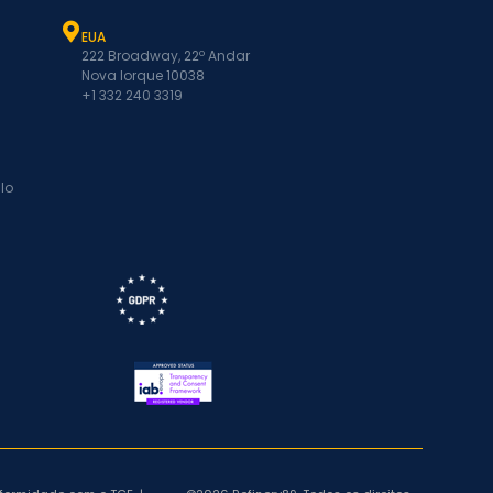
EUA
222 Broadway, 22º Andar
Nova Iorque 10038
+1 332 240 3319
lo