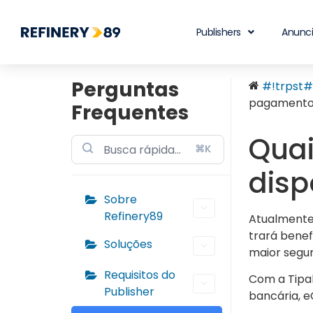
Publishers
Anunc
Perguntas
#!trpst#t
pagamento 
Frequentes
Qua
⌘K
disp
Sobre
Refinery89
Atualmente
trará benef
Soluções
maior segur
Requisitos do
Com a Tipa
Publisher
bancária, e