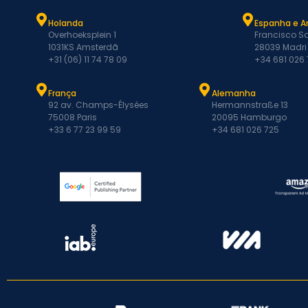
Holanda
Espanha e A
Overhoeksplein 1
Francisco Sa
1031KS Amsterdã
28039 Madri
+31 (06) 11 74 78 09
+34 681 026
França
Alemanha
92 av. Champs-Élysées
Hermannstraße 13
75008 Paris
20095 Hamburgo
+33 6 77 23 99 59
+34 681 026 725