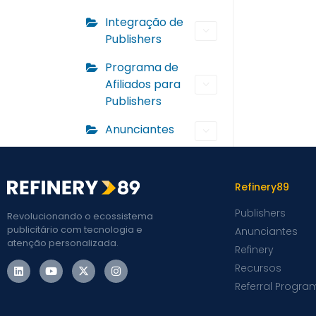
Integração de
Publishers
Programa de
Afiliados para
Publishers
Anunciantes
Refinery89
Publishers
Revolucionando o ecossistema
publicitário com tecnologia e
Anunciantes
atenção personalizada.
Refinery
Recursos
Referral Progra