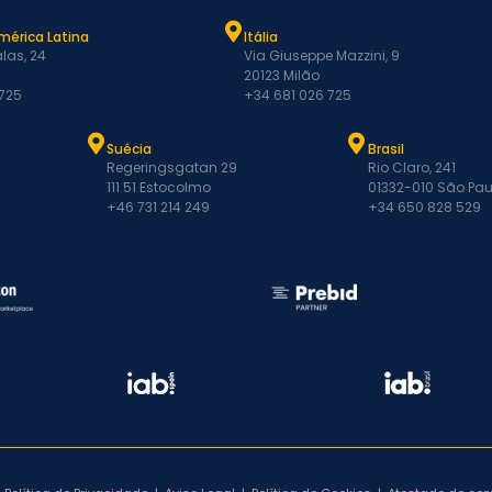
mérica Latina
Itália
las, 24
Via Giuseppe Mazzini, 9
20123 Milão
 725
+34 681 026 725
Suécia
Brasil
Regeringsgatan 29
Rio Claro, 241
111 51 Estocolmo
01332-010 São Pau
+46 731 214 249
+34 650 828 529