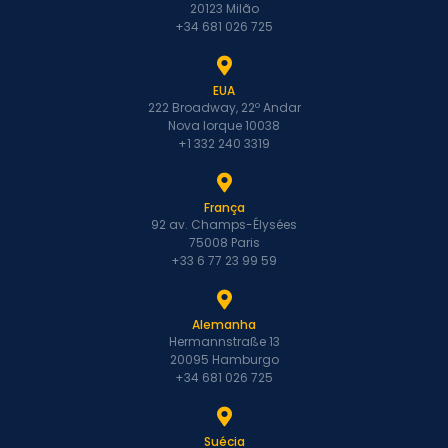
20123 Milão
+34 681 026 725
EUA
222 Broadway, 22º Andar
Nova Iorque 10038
+1 332 240 3319
França
92 av. Champs-Élysées
75008 Paris
+33 6 77 23 99 59
Alemanha
Hermannstraße 13
20095 Hamburgo
+34 681 026 725
Suécia