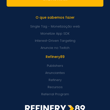
O que sabemos fazer
Single Tag - Monetização web
Monetize App SDK
Interest-Driven Targeting
Anuncie no Twitch
Refinery89
Publishers
Anunciantes
Refinery
Recursos
Referral Program