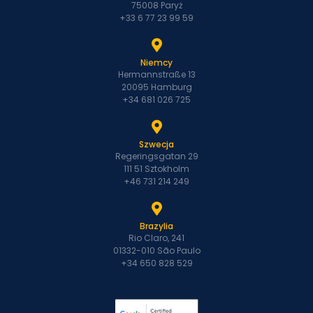
75008 Paryż
+33 6 77 23 99 59
Niemcy
Hermannstraße 13
20095 Hamburg
+34 681 026 725
Szwecja
Regeringsgatan 29
111 51 Sztokholm
+46 731 214 249
Brazylia
Rio Claro, 241
01332-010 São Paulo
+34 650 828 529