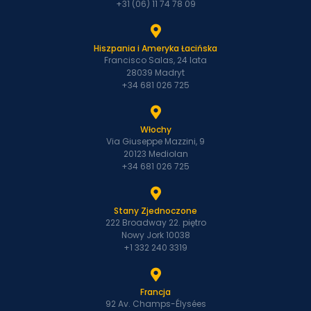
+31 (06) 11 74 78 09
Hiszpania i Ameryka Łacińska
Francisco Salas, 24 lata
28039 Madryt
+34 681 026 725
Włochy
Via Giuseppe Mazzini, 9
20123 Mediolan
+34 681 026 725
Stany Zjednoczone
222 Broadway 22. piętro
Nowy Jork 10038
+1 332 240 3319
Francja
92 Av. Champs-Élysées