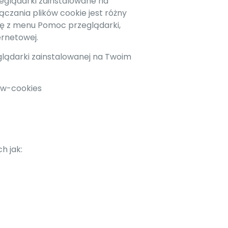
zeglądarki zainstalowane na
czania plików cookie jest różny
się z menu Pomoc przeglądarki,
ernetowej.
glądarki zainstalowanej na Twoim
ow-cookies
h jak: