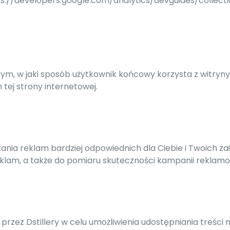
tps://developers.google.com/analytics/devguides/collect
 tym, w jaki sposób użytkownik końcowy korzysta z witryny
ej strony internetowej.
zania reklam bardziej odpowiednich dla Ciebie i Twoich z
eklam, a także do pomiaru skuteczności kampanii reklamo
y przez Dstillery w celu umożliwienia udostępniania treści