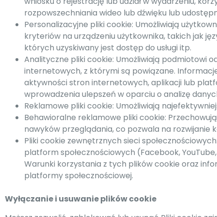
wniosku o rejestrację lub udział w wydarzeniu, k
rozpowszechniania wideo lub dźwięku lub udostępn
Personalizacyjne pliki cookie: Umożliwiają użytko
kryteriów na urządzeniu użytkownika, takich jak jęz
których uzyskiwany jest dostęp do usługi itp.
Analityczne pliki cookie: Umożliwiają podmiotowi 
internetowych, z którymi są powiązane. Informac
aktywności stron internetowych, aplikacji lub platf
wprowadzenia ulepszeń w oparciu o analizę danyc
Reklamowe pliki cookie: Umożliwiają najefektywni
Behawioralne reklamowe pliki cookie: Przechowuj
nawyków przeglądania, co pozwala na rozwijanie k
Pliki cookie zewnętrznych sieci społecznościowyc
platform społecznościowych (Facebook, YouTube, X,
Warunki korzystania z tych plików cookie oraz inf
platformy społecznościowej.
Wyłączanie i usuwanie plików cookie