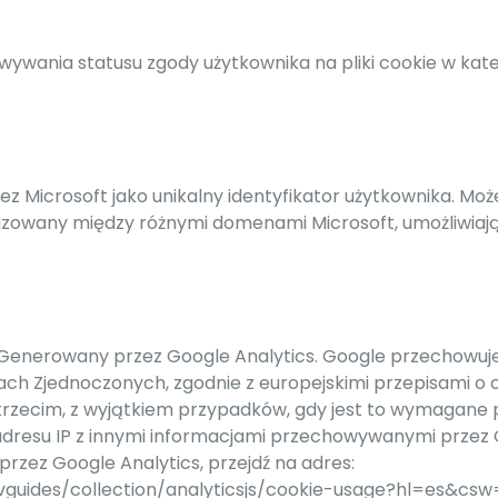
owywania statusu zgody użytkownika na pliki cookie w kat
zez Microsoft jako unikalny identyfikator użytkownika. M
onizowany między różnymi domenami Microsoft, umożliwiają
 Generowany przez Google Analytics. Google przechowuje 
ach Zjednoczonych, zgodnie z europejskimi przepisami o
 trzecim, z wyjątkiem przypadków, gdy jest to wymagane
 adresu IP z innymi informacjami przechowywanymi przez 
przez Google Analytics, przejdź na adres:
vguides/collection/analyticsjs/cookie-usage?hl=es&csw