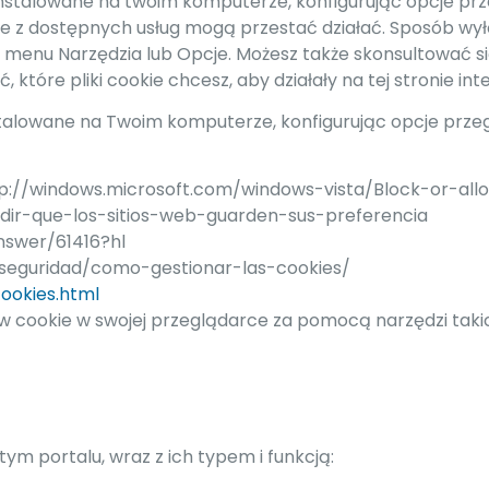
ainstalowane na twoim komputerze, konfigurując opcje pr
e z dostępnych usług mogą przestać działać. Sposób wyłą
 z menu Narzędzia lub Opcje. Możesz także skonsultować 
, które pliki cookie chcesz, aby działały na tej stronie int
nstalowane na Twoim komputerze, konfigurując opcje prze
http://windows.microsoft.com/windows-vista/Block-or-all
mpedir-que-los-sitios-web-guarden-sus-preferencia
nswer/61416?hl
y-seguridad/como-gestionar-las-cookies/
ookies.html
ookie w swojej przeglądarce za pomocą narzędzi takic
tym portalu, wraz z ich typem i funkcją: