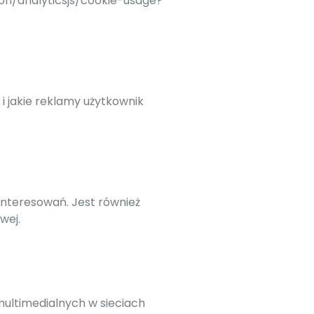
ion/analyticsjs/cookie-usage?
 i jakie reklamy użytkownik
ainteresowań. Jest również
wej.
 multimedialnych w sieciach