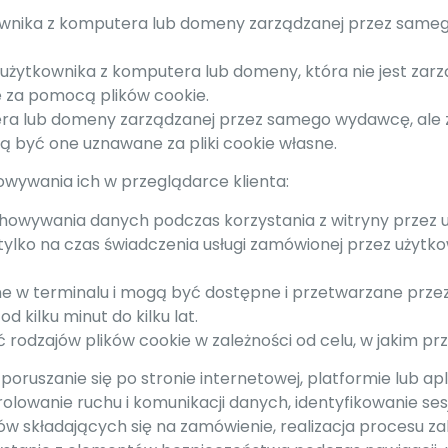
kownika z komputera lub domeny zarządzanej przez sameg
a użytkownika z komputera lub domeny, która nie jest za
 za pomocą plików cookie.
utera lub domeny zarządzanej przez samego wydawcę, ale
ą być one uznawane za pliki cookie własne.
howywania ich w przeglądarce klienta:
zechowywania danych podczas korzystania z witryny przez 
ylko na czas świadczenia usługi zamówionej przez użytkowni
e w terminalu i mogą być dostępne i przetwarzane przez
 kilku minut do kilku lat.
eść rodzajów plików cookie w zależności od celu, w jakim 
poruszanie się po stronie internetowej, platformie lub apl
ontrolowanie ruchu i komunikacji danych, identyfikowanie ses
 składających się na zamówienie, realizacja procesu za