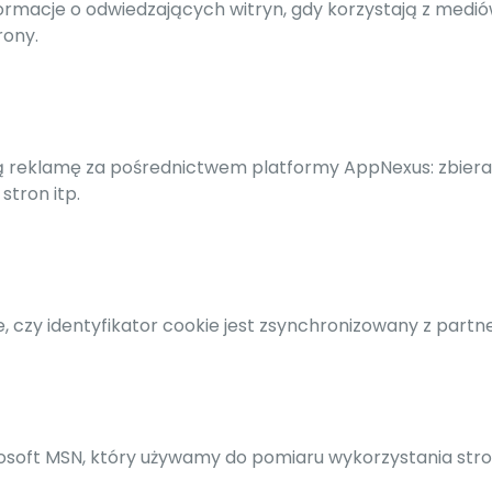
ormacje o odwiedzających witryn, gdy korzystają z med
rony.
aną reklamę za pośrednictwem platformy AppNexus: zbie
stron itp.
e, czy identyfikator cookie jest zsynchronizowany z par
icrosoft MSN, który używamy do pomiaru wykorzystania str