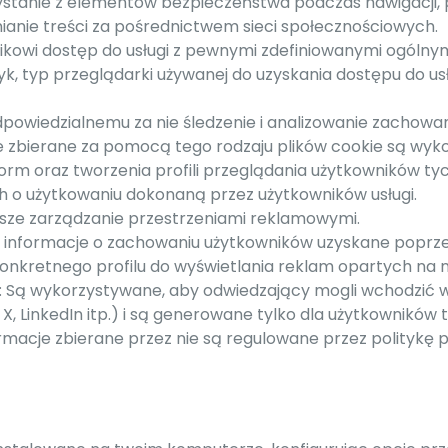
orzystanie z elementów bezpieczeństwa podczas nawigacji,
ianie treści za pośrednictwem sieci społecznościowych.
wnikowi dostęp do usługi z pewnymi zdefiniowanymi ogólny
yk, typ przeglądarki używanej do uzyskania dostępu do usłu
odpowiedzialnemu za nie śledzenie i analizowanie zachow
je zbierane za pomocą tego rodzaju plików cookie są wyk
orm oraz tworzenia profili przeglądania użytkowników tych
h o użytkowaniu dokonaną przez użytkowników usługi.
ejsze zarządzanie przestrzeniami reklamowymi.
ą informacje o zachowaniu użytkowników uzyskane poprze
onkretnego profilu do wyświetlania reklam opartych na n
h: Są wykorzystywane, aby odwiedzający mogli wchodzić w 
 LinkedIn itp.) i są generowane tylko dla użytkowników 
ormacje zbierane przez nie są regulowane przez politykę