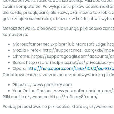
Możesz zezwolić, zablokować lub usunąć Pliki cookie z
twoim komputerze. Po wyłączeniu plików cookie niektór
dla każdej przeglądarki, ale zazwyczaj można to zrobić
gdzie znajdziesz instrukcje. Możesz w każdej chwili wybrać
Możesz zezwolić, blokować lub usunąć pliki cookie zai
komputerze:
Microsoft Internet Explorer lub Microsoft Edge: 
Mozilla Firefox: http://support.mozilla.org/kb/i
Chrome: https://support.google.com/accounts/a
Safari: http://safari.helpmax.net/es/privacidad-
Opera:
http://help.opera.com/Linux/10.60/es-ES/c
Dodatkowo możesz zarządzać przechowywaniem plików c
Ghostery: www.ghostery.com
Your Online Choices: www.youronlinechoices.com/
Pliki cookie używane na https://refinery89.com/
Poniżej przedstawiono pliki cookie, które są używane na 