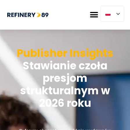
Publisher Insights
Stawianie czoła
presjom
strukturalnym w
2026 roku