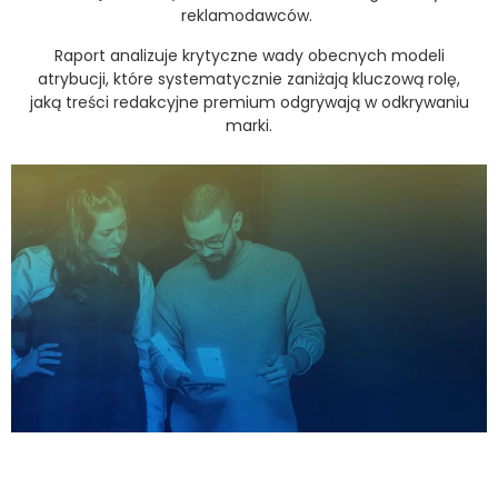
reklamodawców
.
Raport analizuje krytyczne wady obecnych modeli
atrybucji, które systematycznie zaniżają kluczową rolę,
jaką treści redakcyjne premium odgrywają w odkrywaniu
marki
.