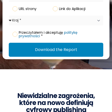
URL strony
Link do Aplikacji
Przeczytałem i akceptuję
politykę
prywatności
*
Download the Report
Niewidzialne zagrożenia,
które na nowo definiują
cyfrowy publishing