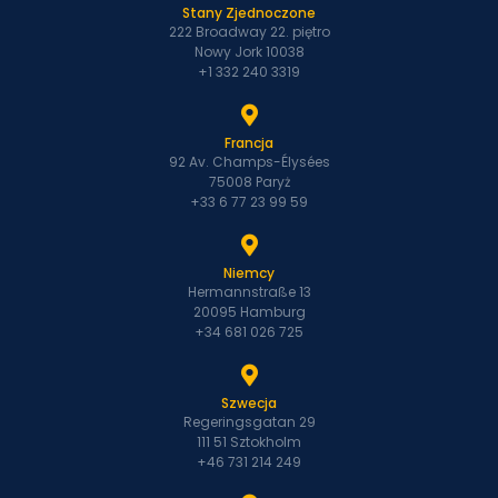
Stany Zjednoczone
222 Broadway 22. piętro
Nowy Jork 10038
+1 332 240 3319
Francja
92 Av. Champs-Élysées
75008 Paryż
+33 6 77 23 99 59
Niemcy
Hermannstraße 13
20095 Hamburg
+34 681 026 725
Szwecja
Regeringsgatan 29
111 51 Sztokholm
+46 731 214 249