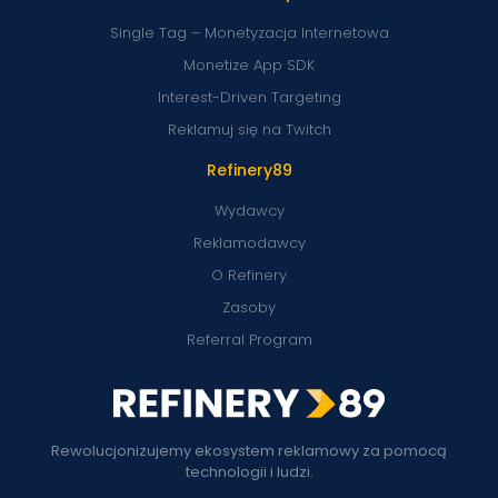
Single Tag – Monetyzacja Internetowa
Monetize App SDK
Interest-Driven Targeting
Reklamuj się na Twitch
Refinery89
Wydawcy
Reklamodawcy
O Refinery
Zasoby
Referral Program
Rewolucjonizujemy ekosystem reklamowy za pomocą
technologii i ludzi.