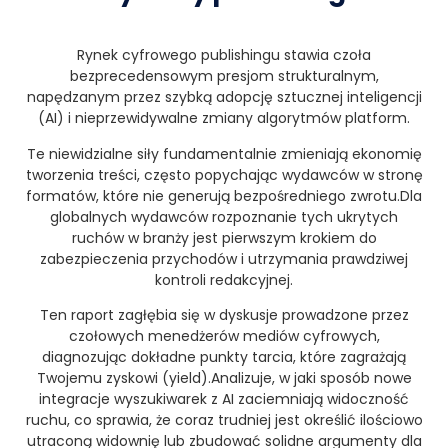
Rynek cyfrowego publishingu stawia czoła
bezprecedensowym presjom strukturalnym,
napędzanym przez szybką adopcję sztucznej inteligencji
(AI) i nieprzewidywalne zmiany algorytmów platform
.
Te niewidzialne siły fundamentalnie zmieniają ekonomię
tworzenia treści, często popychając wydawców w stronę
formatów, które nie generują bezpośredniego zwrotu.
Dla
globalnych wydawców rozpoznanie tych ukrytych
ruchów w branży jest pierwszym krokiem do
zabezpieczenia przychodów i utrzymania prawdziwej
kontroli redakcyjnej.
Ten raport zagłębia się w dyskusje prowadzone przez
czołowych menedżerów mediów cyfrowych,
diagnozując dokładne punkty tarcia, które zagrażają
Twojemu zyskowi (yield).
Analizuje, w jaki sposób nowe
integracje wyszukiwarek z AI zaciemniają widoczność
ruchu, co sprawia, że coraz trudniej jest określić ilościowo
utraconą widownię lub zbudować solidne argumenty dla