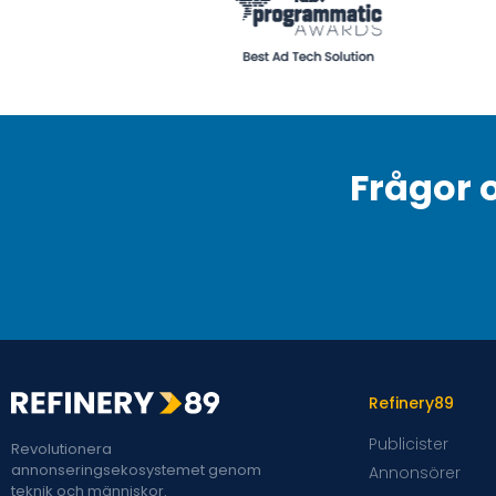
Frågor 
Refinery89
Publicister
Revolutionera
annonseringsekosystemet genom
Annonsörer
teknik och människor.