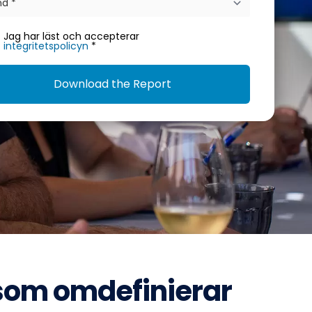
Jag har läst och accepterar
integritetspolicyn
*
Download the Report
 som omdefinierar