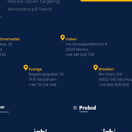
Interest-Driven Targeting
Annonsera på Twitch
m
atinamerika
Italien
las, 24
Via Giuseppe Mazzini, 9
d
20123 Milano
 725
+34 681 026 725
Sverige
Brasilien
Regeringsgatan 29
Rio Claro, 241
111 51 Stockholm
01332-010 São Pau
+46 731 214 249
+34 650 828 529