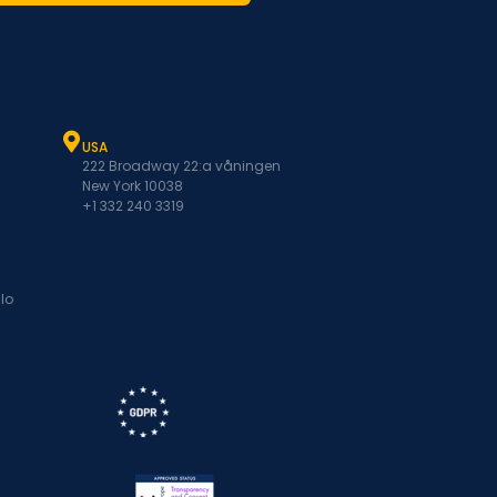
USA
222 Broadway 22:a våningen
New York 10038
+1 332 240 3319
lo