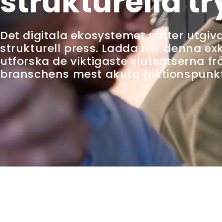
strukturella t
Det digitala ekosystemet sätter utgiv
strukturell press. Ladda ner denna exk
utforska de viktigaste slutsatserna f
branschens mest akuta friktionspunk