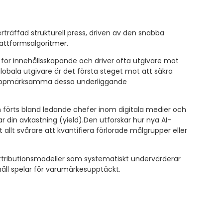
erträffad strukturell press, driven av den snabba
lattformsalgoritmer
.
 för innehållsskapande och driver ofta utgivare mot
globala utgivare är det första steget mot att säkra
att uppmärksamma dessa underliggande
m förts bland ledande chefer inom digitala medier och
r din avkastning (yield).
Den utforskar hur nya AI-
t allt svårare att kvantifiera förlorade målgrupper eller
 attributionsmodeller som systematiskt undervärderar
åll spelar för varumärkesupptäckt
.