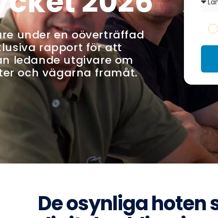
rycket 2026
are under en oöverträffad
lusiva rapport för att
rån ledande utgivare om
ter och vägarna framåt.
De osynliga hoten