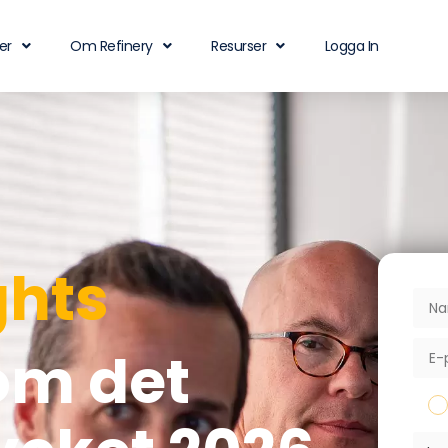
er
Om Refinery
Resurser
Logga In
ghts
om det