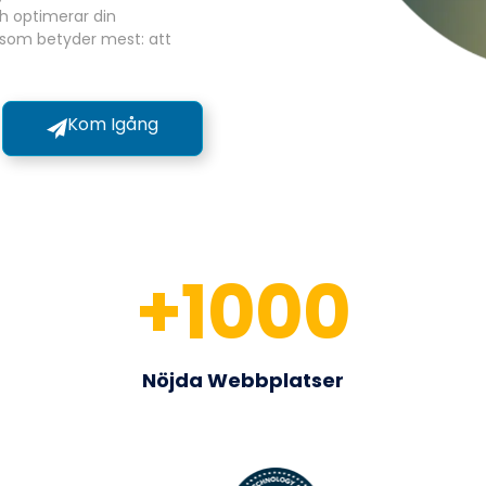
ch optimerar din
t som betyder mest: att
Kom Igång
+
1000
Nöjda Webbplatser