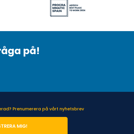
råga på!
terad? Prenumerera på vårt nyhetsbrev
STRERA MIG!