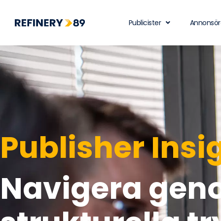
Publicister
Annonsör
Publisher Insi
Navigera gen