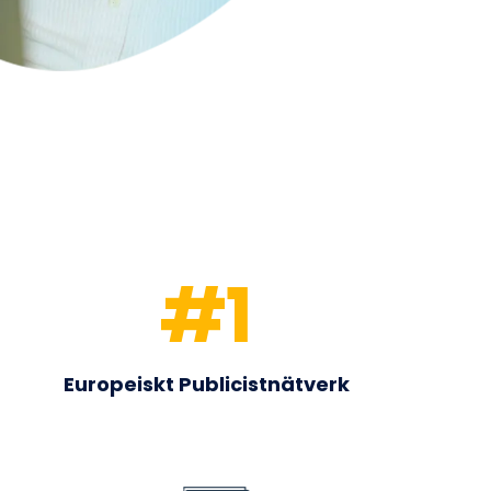
#
1
Europeiskt Publicistnätverk