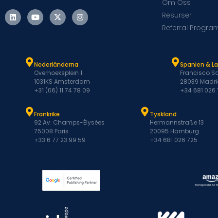
Om Oss
Resurser
Referral Progra
Nederländerna
Spanien & L
Overhoeksplein 1
Francisco Sa
1031KS Amsterdam
28039 Madri
+31 (06) 11 74 78 09
+34 681 026
Frankrike
Tyskland
92 Av. Champs-Élysées
Hermannstraße 13
75008 Paris
20095 Hamburg
+33 6 77 23 99 59
+34 681 026 725