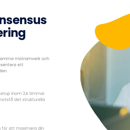
nsensus
ering
ensamma mätramverk och
esentera ett
den.
 setup inom 24 timmar
motstå det strukturella
 för att maximera din