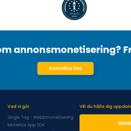
om annonsmonetisering? F
Kontakta Oss
Vad vi gör
Vill du hålla dig uppda
Single Tag - Webbmonetisering
REGI
Monetize App SDK