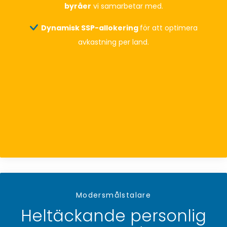
byråer
vi samarbetar med.
Dynamisk SSP-allokering
för att optimera
avkastning per land.
Modersmålstalare
Heltäckande personlig