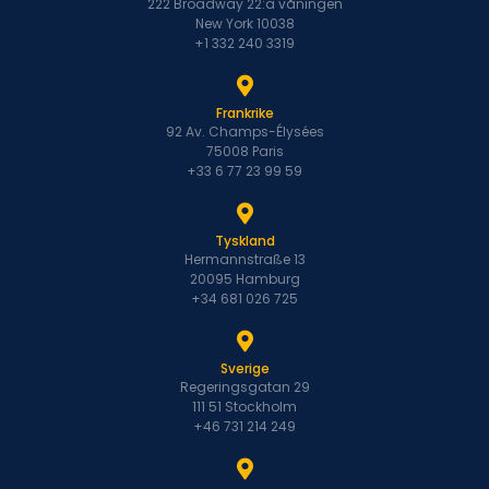
222 Broadway 22:a våningen
New York 10038
+1 332 240 3319
Frankrike
92 Av. Champs-Élysées
75008 Paris
+33 6 77 23 99 59
Tyskland
Hermannstraße 13
20095 Hamburg
+34 681 026 725
Sverige
Regeringsgatan 29
111 51 Stockholm
+46 731 214 249