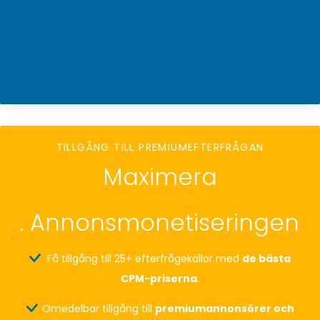
TILLGÅNG TILL PREMIUMEFTERFRÅGAN
Maximera
. Annonsmonetiseringen
Få tillgång till 25+ efterfrågekällor med
de bästa
CPM-priserna
.
Omedelbar tillgång till
premiumannonsörer och