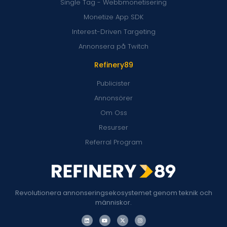
Single Tag - Webbmonetisering
Monetize App SDK
Interest-Driven Targeting
Annonsera på Twitch
Refinery89
Publicister
Annonsörer
Om Oss
Resurser
Referral Program
Revolutionera annonseringsekosystemet genom teknik och
människor.