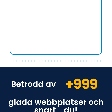
+
1,000
Betrodd av
glada webbplatser och
snart... du!