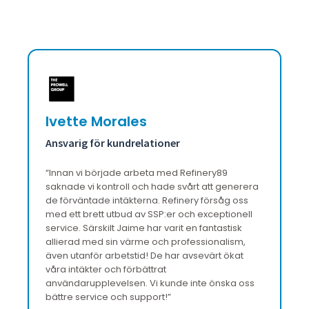
Ivette Morales
F
Ansvarig för kundrelationer
H
.
“
Innan vi började arbeta med Refinery89
"V
h
saknade vi kontroll och hade svårt att generera
är
de förväntade intäkterna. Refinery försåg oss
fo
med ett brett utbud av SSP:er och exceptionell
op
service. Särskilt Jaime har varit en fantastisk
allierad med sin värme och professionalism,
även utanför arbetstid! De har avsevärt ökat
våra intäkter och förbättrat
användarupplevelsen. Vi kunde inte önska oss
bättre service och support!
”