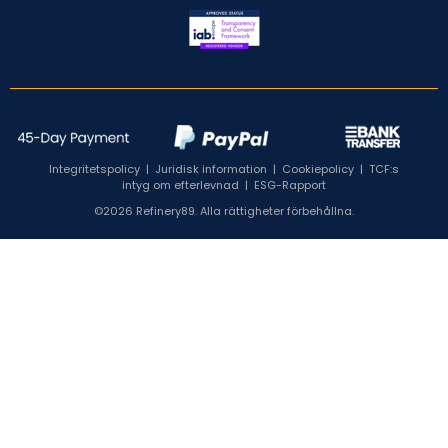
Integritetspolicy
|
Juridisk information
|
Cookiepolicy
|
TCF:s
intyg om efterlevnad
|
ESG-Rapport
©2026 Refinery89. Alla rättigheter förbehållna.