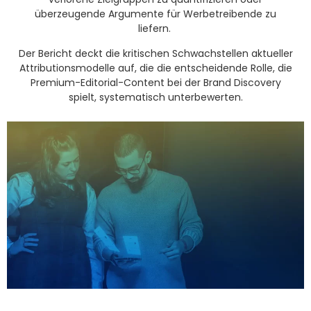
überzeugende Argumente für Werbetreibende zu
liefern
.
Der Bericht deckt die kritischen Schwachstellen aktueller
Attributionsmodelle auf, die die entscheidende Rolle, die
Premium-Editorial-Content bei der Brand Discovery
spielt, systematisch unterbewerten
.