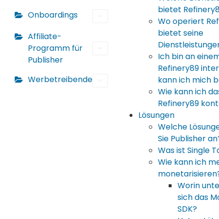
bietet Refinery
Onboardings
Wo operiert Ref
bietet seine
Affiliate-
Dienstleistunge
Programm für
Ich bin an eine
Publisher
Refinery89 inter
Werbetreibende
kann ich mich 
Wie kann ich d
Refinery89 kont
Lösungen
Welche Lösunge
Sie Publisher an
Was ist Single 
Wie kann ich m
monetarisieren
Worin unte
sich das M
SDK?