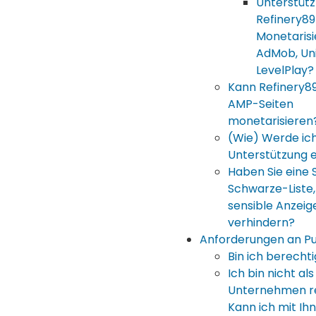
Unterstütz
Refinery89
Monetarisi
AdMob, Uni
LevelPlay?
Kann Refinery8
AMP-Seiten
monetarisieren
(Wie) Werde ic
Unterstützung 
Haben Sie eine
Schwarze-Liste
sensible Anzeig
verhindern?
Anforderungen an Pu
Bin ich berechti
Ich bin nicht als
Unternehmen reg
Kann ich mit Ih