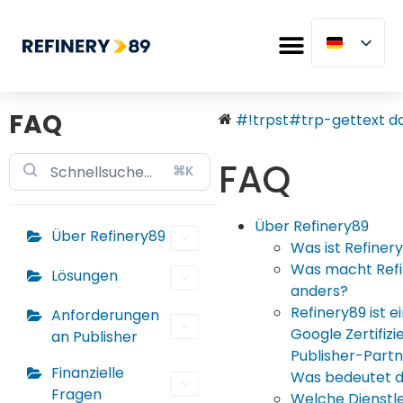
FAQ
#!trpst#trp-gettext dat
FAQ
⌘K
Über Refinery89
Über Refinery89
Was ist Refiner
Was macht Ref
Lösungen
anders?
Refinery89 ist e
Anforderungen
Google Zertifizi
an Publisher
Publisher-Part
Finanzielle
Was bedeutet 
Fragen
Welche Dienstl