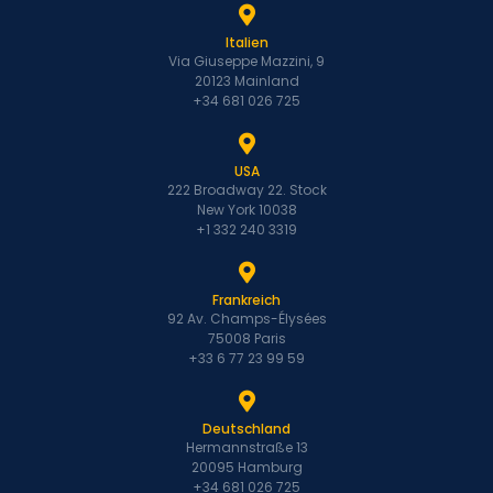
Italien
Via Giuseppe Mazzini, 9
20123 Mainland
+34 681 026 725
USA
222 Broadway 22. Stock
New York 10038
+1 332 240 3319
Frankreich
92 Av. Champs-Élysées
75008 Paris
+33 6 77 23 99 59
Deutschland
Hermannstraße 13
20095 Hamburg
+34 681 026 725