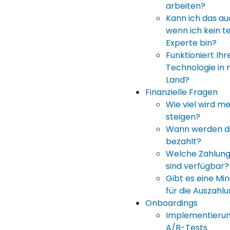
arbeiten?
Kann ich das a
wenn ich kein t
Experte bin?
Funktioniert Ihr
Technologie in
Land?
Finanzielle Fragen
Wie viel wird m
steigen?
Wann werden di
bezahlt?
Welche Zahlun
sind verfügbar?
Gibt es eine M
für die Auszahl
Onboardings
Implementierun
A/B-Tests