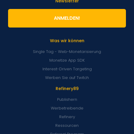
Newsletter
ANMELDEN!
Was wir können
Single Tag - Web-Monetarisierung
Monetize App SDK
Interest-Driven Targeting
Werben Sie auf Twitch
Refinery89
Publishern
Werbetreibende
Refinery
Ressourcen