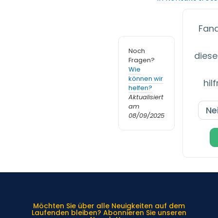
Fand
Noch
diese
Fragen?
Wie
können wir
hil
helfen?
Aktualisiert
am
Ne
08/09/2025
Möchten Sie über alle Neuigkeiten auf dem
Laufenden bleiben? Abonnieren Sie unseren