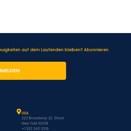
Neuigkeiten auf dem Laufenden bleiben? Abonnieren
NMELDEN!
USA
222 Broadway 22. Stock
New York 10038
+1 332 240 3319