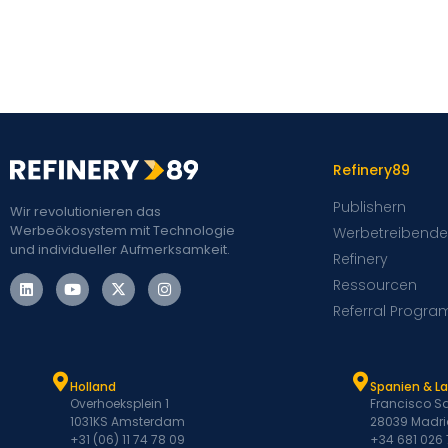
Refinery89
Publishern
Wir revolutionieren das
Werbeökosystem mit Technologie
Werbetreibende
und individueller Aufmerksamkeit.
Refinery
Ressourcen
Referral Progra
Holland
Spanien & L
Overhoeksplein 1
Francisco Sa
1031KS Amsterdam
28039 Madri
+31 (06) 11 74 78 09
+34 681 026