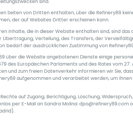
reitungszwecken sind.
en Seiten von Dritten enthalten, über die Refinery89 kein
men, der auf Websites Dritter erscheinen kann.
en Inhalte, die in dieser Website enthalten sind, sind das
Übertragung, Verteilung, des Transfers, der Vervielfälti
ion bedarf der ausdrücklichen Zustimmung von Refinery89
ry89 über die Website angebotenen Dienste einige pers
 des Europäischen Parlaments und des Rates vom 27. Ap
en und zum freien Datenverkehr informieren wir Sie, da
efinery89 aufgenommen und verarbeitet werden, um Ihnen
re Rechte auf Zugang, Berichtigung, Löschung, Widerspruc
nlos per E-Mail an Sandra Molina: dpo@refinery89.com 
adrid).