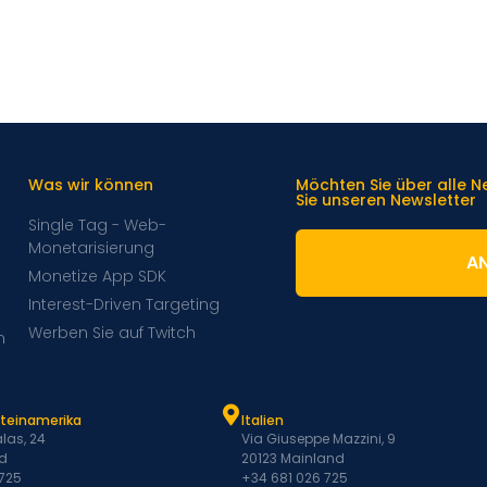
Was wir können
Möchten Sie über alle 
Sie unseren Newsletter
Single Tag - Web-
Monetarisierung
A
Monetize App SDK
Interest-Driven Targeting
Werben Sie auf Twitch
m
ateinamerika
Italien
las, 24
Via Giuseppe Mazzini, 9
d
20123 Mainland
 725
+34 681 026 725