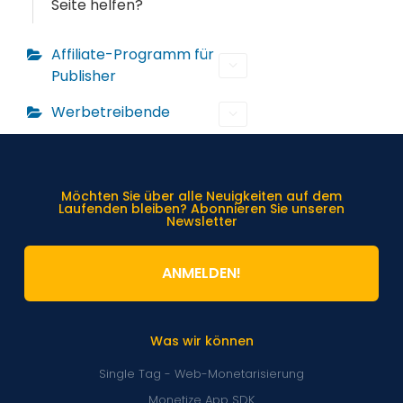
Seite helfen?
Affiliate-Programm für
Publisher
Werbetreibende
Möchten Sie über alle Neuigkeiten auf dem
Laufenden bleiben? Abonnieren Sie unseren
Newsletter
ANMELDEN!
Was wir können
Single Tag - Web-Monetarisierung
Monetize App SDK