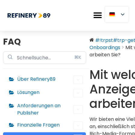
FAQ
#!trpst#trp-gett
Onboardings
Mit
arbeiten Sie?
⌘K
Mit we
Über Refinery89
Anzeig
Lösungen
arbeite
Anforderungen an
Publisher
Wir bieten eine Vie
Finanzielle Fragen
an, einschließlich
Rich-Media-Formate