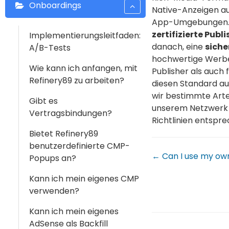
Onboardings
Native-Anzeigen au
App-Umgebungen. 
zertifizierte Publ
Implementierungsleitfaden:
danach, eine
siche
A/B-Tests
hochwertige Werbe
Wie kann ich anfangen, mit
Publisher als auch 
Refinery89 zu arbeiten?
diesen Standard au
wir bestimmte Art
Gibt es
unserem Netzwerk a
Vertragsbindungen?
Richtlinien entspre
Bietet Refinery89
benutzerdefinierte CMP-
← Can I use my own
Popups an?
Kann ich mein eigenes CMP
verwenden?
Kann ich mein eigenes
AdSense als Backfill