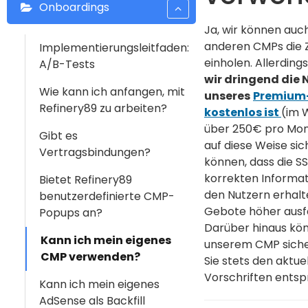
Onboardings
Ja, wir können auc
anderen CMPs die
Implementierungsleitfaden:
einholen. Allerding
A/B-Tests
wir dringend die
Wie kann ich anfangen, mit
unseres
Premium
Refinery89 zu arbeiten?
kostenlos ist
(im 
über 250€ pro Mona
Gibt es
auf diese Weise sic
Vertragsbindungen?
können, dass die SS
korrekten Informa
Bietet Refinery89
den Nutzern erhalt
benutzerdefinierte CMP-
Gebote höher ausfa
Popups an?
Darüber hinaus kön
Kann ich mein eigenes
unserem CMP sicher
CMP verwenden?
Sie stets den aktue
Vorschriften entsp
Kann ich mein eigenes
AdSense als Backfill