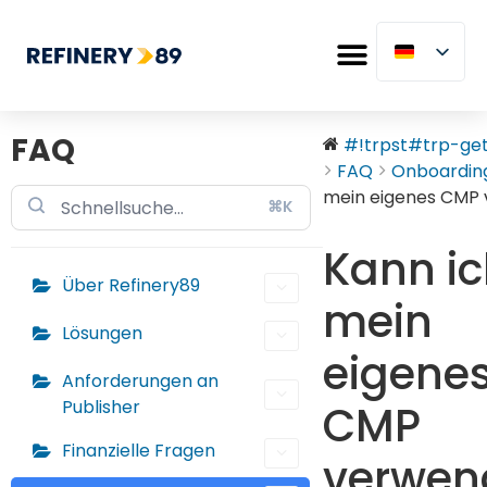
FAQ
#!trpst#trp-gett
FAQ
Onboardin
mein eigenes CMP
⌘K
Kann i
Über Refinery89
mein
Lösungen
eigene
Anforderungen an
Publisher
CMP
Finanzielle Fragen
verwen