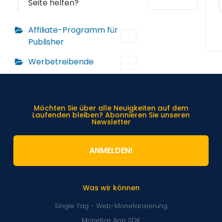
Seite helfen?
Affiliate-Programm für
Publisher
Werbetreibende
Möchten Sie über alle Neuigkeiten auf dem
Laufenden bleiben? Abonnieren Sie unseren
Newsletter
ANMELDEN!
Was wir können
Single Tag - Web-Monetarisierung
Monetize App SDK