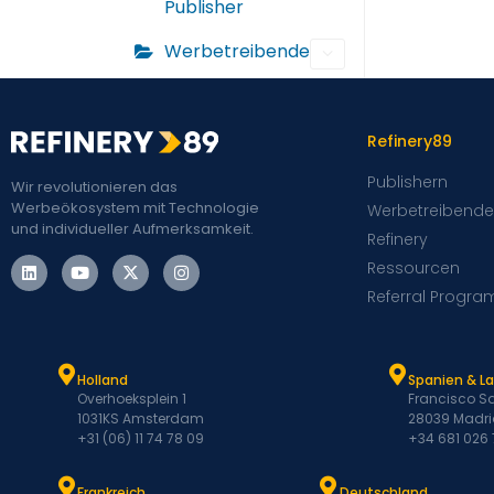
Publisher
Werbetreibende
Refinery89
Publishern
Wir revolutionieren das
Werbeökosystem mit Technologie
Werbetreibende
und individueller Aufmerksamkeit.
Refinery
Ressourcen
Referral Progra
Holland
Spanien & L
Overhoeksplein 1
Francisco Sa
1031KS Amsterdam
28039 Madri
+31 (06) 11 74 78 09
+34 681 026
Frankreich
Deutschland