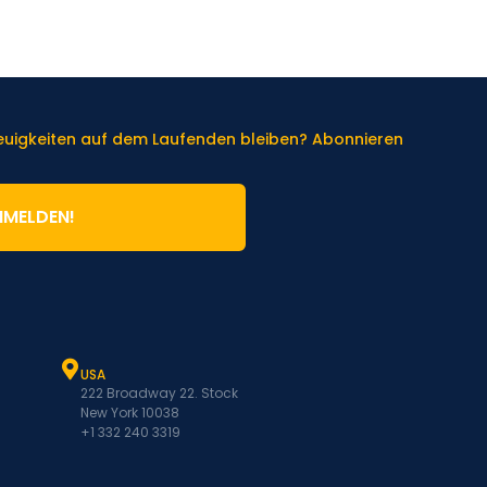
Neuigkeiten auf dem Laufenden bleiben? Abonnieren
NMELDEN!
USA
222 Broadway 22. Stock
New York 10038
+1 332 240 3319