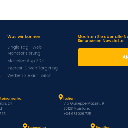
Was wir können
Möchten Sie über alle 
Sie unseren Newsletter
Single Tag - Web-
Monetarisierung
A
Monetize App SDK
Interest-Driven Targeting
Werben Sie auf Twitch
m
ateinamerika
Italien
las, 24
Via Giuseppe Mazzini, 9
d
20123 Mainland
 725
+34 681 026 725
Schweden
Brasilien