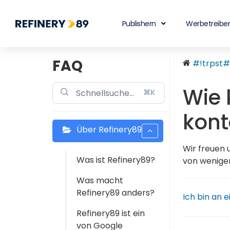
Publishern
Werbetreibe
FAQ
#!trpst#t
Wie 
⌘K
kont
Über Refinery89
Wir freuen 
Was ist Refinery89?
von weniger
Was macht
Refinery89 anders?
Ich bin an 
Refinery89 ist ein
von Google