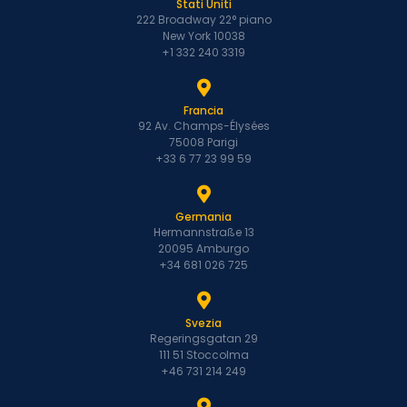
Stati Uniti
222 Broadway 22° piano
New York 10038
+1 332 240 3319
Francia
92 Av. Champs-Élysées
75008 Parigi
+33 6 77 23 99 59
Germania
Hermannstraße 13
20095 Amburgo
+34 681 026 725
Svezia
Regeringsgatan 29
111 51 Stoccolma
+46 731 214 249