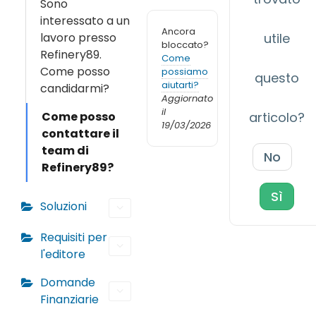
Sono
interessato a un
Ancora
lavoro presso
utile
bloccato?
Refinery89.
Come
Come posso
possiamo
questo
aiutarti?
candidarmi?
Aggiornato
il
Come posso
articolo?
19/03/2026
contattare il
team di
No
Refinery89?
Sì
Soluzioni
Requisiti per
l'editore
Domande
Finanziarie