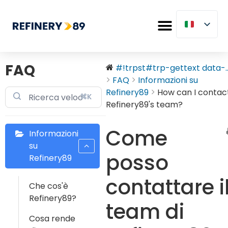
FAQ
#!trpst#trp-gettext data-..
FAQ
Informazioni su
Refinery89
How can I contac
⌘K
Refinery89's team?
Come
Informazioni
su
posso
Refinery89
contattare i
Che cos'è
Refinery89?
team di
Cosa rende