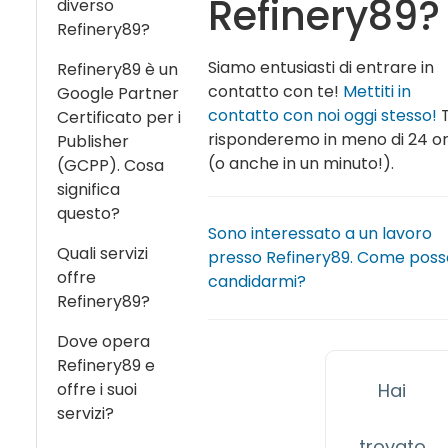
Refinery89?
diverso
Refinery89?
Siamo entusiasti di entrare in
Refinery89 è un
contatto con te!
Mettiti in
Google Partner
contatto con noi oggi stesso!
T
Certificato per i
risponderemo in meno di 24 o
Publisher
(o anche in un minuto!).
(GCPP). Cosa
significa
questo?
Sono interessato a un lavoro
Quali servizi
presso Refinery89. Come poss
offre
candidarmi?
Refinery89?
Dove opera
Refinery89 e
offre i suoi
Hai
servizi?
trovato