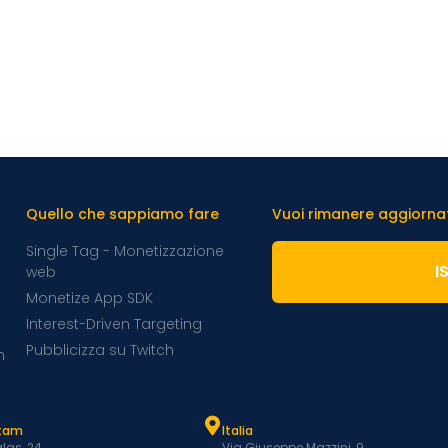
Quello che sappiamo fare
Vuoi rimanere aggiornato
Single Tag - Monetizzazione
I
web
Monetize App SDK
Interest-Driven Targeting
Pubblicizza su Twitch
m
atam
Italia
las, 24
Via Giuseppe Mazzini, 9