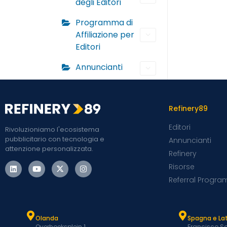
degli Editori
Programma di
Affiliazione per
Editori
Annuncianti
Refinery89
Editori
Rivoluzioniamo l'ecosistema
pubblicitario con tecnologia e
Annuncianti
attenzione personalizzata.
Refinery
Risorse
Referral Progra
Olanda
Spagna e L
Overhoeksplein 1
Francisco Sa