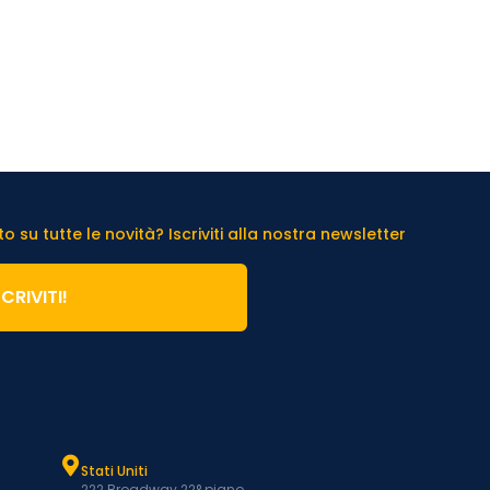
 su tutte le novità? Iscriviti alla nostra newsletter
SCRIVITI!
Stati Uniti
222 Broadway 22° piano