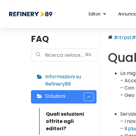
Editori
Annuncia
FAQ
#!trpst#t
Quali
⌘K
La mig
Informazioni su
– Acce
Refinery89
– Con 
– Geo 
Soluzioni
Quali soluzioni
Serviz
offrite agli
– I no
editori?
– Il
pl
– Gara