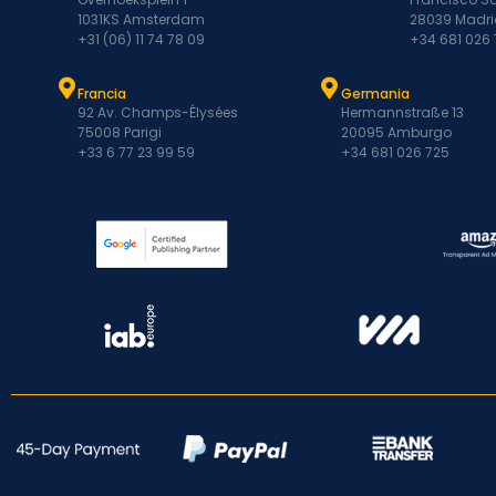
1031KS Amsterdam
28039 Madri
+31 (06) 11 74 78 09
+34 681 026
Francia
Germania
92 Av. Champs-Élysées
Hermannstraße 13
75008 Parigi
20095 Amburgo
+33 6 77 23 99 59
+34 681 026 725