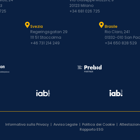
d
20123 Milano
 725
+34 681 026 725
Svezia
Brasile
Regeringsgatan 29
Rio Claro, 241
111 51 Stoccolma
01332-010 San Pao
+46 731 214 249
+34 650 828 529
Informativa sulla Privacy
|
Avviso Legale
|
Politica dei Cookie
|
Attestazion
Rapporto ESG