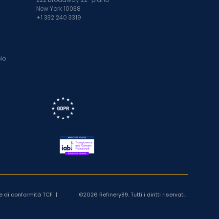
New York 10038
+1 332 240 3319
lo
e di conformità TCF
|
©2026 Refinery89. Tutti i diritti riservati.