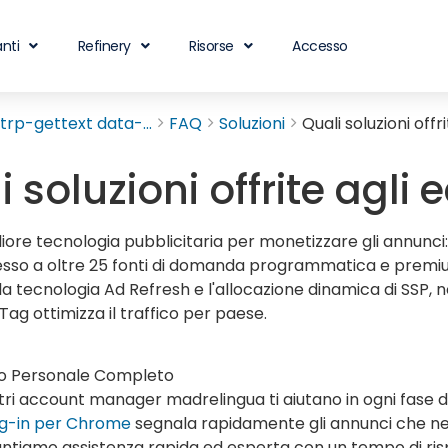
nti
Refinery
Risorse
Accesso
rp-gettext data-...
FAQ
Soluzioni
Quali soluzioni offri
 soluzioni offrite agli e
liore tecnologia pubblicitaria per monetizzare gli annunci:
sso a oltre 25 fonti di domanda programmatica e premium,
la tecnologia Ad Refresh e l'allocazione dinamica di SSP, 
Tag ottimizza il traffico per paese.
io Personale Completo
stri account manager madrelingua ti aiutano in ogni fase 
ug-in per Chrome
segnala rapidamente gli annunci che nec
ntiamo assistenza rapida ed esperta con un tempo di rispo