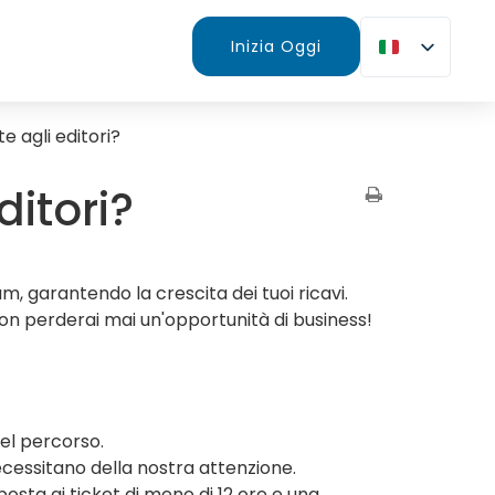
Inizia Oggi
te agli editori?
ditori?
 garantendo la crescita dei tuoi ricavi.
non perderai mai un'opportunità di business!
del percorso.
essitano della nostra attenzione.
sta ai ticket di meno di 12 ore e una