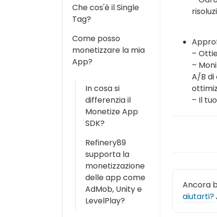
Che cos'è il Single
risolu
Tag?
Come posso
Approf
monetizzare la mia
– Ottie
App?
– Moni
A/B di
ottimiz
In cosa si
– Il tuo
differenzia il
Monetize App
SDK?
Refinery89
supporta la
monetizzazione
delle app come
Ancora 
AdMob, Unity e
aiutarti?
LevelPlay?