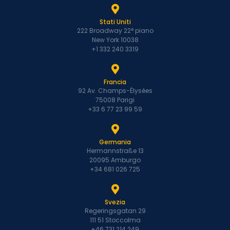
Stati Uniti
222 Broadway 22° piano
New York 10038
+1 332 240 3319
Francia
92 Av. Champs-Élysées
75008 Parigi
+33 6 77 23 99 59
Germania
Hermannstraße 13
20095 Amburgo
+34 681 026 725
Svezia
Regeringsgatan 29
111 51 Stoccolma
+46 731 214 249