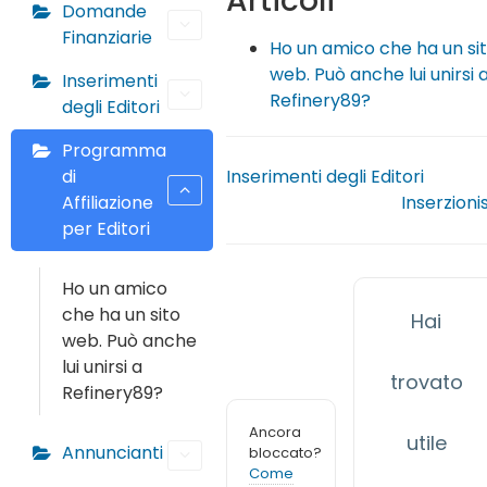
Articoli
Domande
Finanziarie
Ho un amico che ha un si
web. Può anche lui unirsi 
Inserimenti
Refinery89?
degli Editori
Programma
di
Inserimenti degli Editori
Affiliazione
Inserzionis
per Editori
Ho un amico
che ha un sito
Hai
web. Può anche
lui unirsi a
trovato
Refinery89?
Ancora
utile
Annuncianti
bloccato?
Come