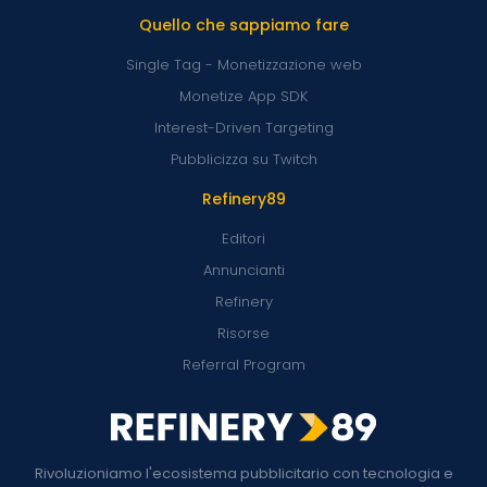
Quello che sappiamo fare
Single Tag - Monetizzazione web
Monetize App SDK
Interest-Driven Targeting
Pubblicizza su Twitch
Refinery89
Editori
Annuncianti
Refinery
Risorse
Referral Program
Rivoluzioniamo l'ecosistema pubblicitario con tecnologia e