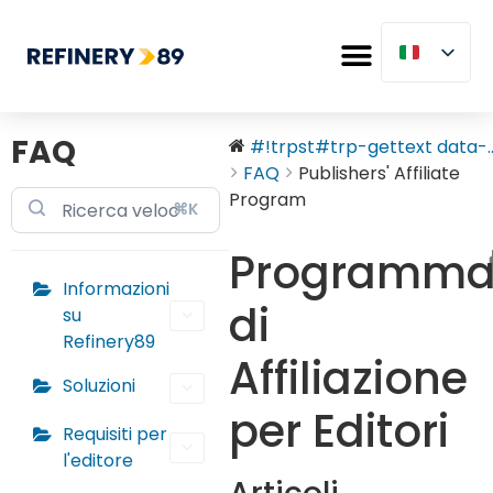
FAQ
#!trpst#trp-gettext data-..
FAQ
Publishers' Affiliate
Program
⌘K
Programm
Informazioni
di
su
Refinery89
Affiliazione
Soluzioni
per Editori
Requisiti per
l'editore