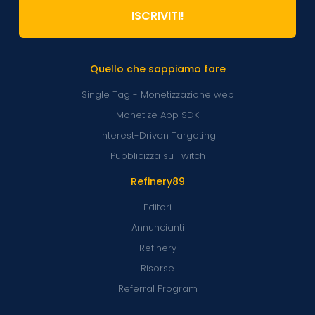
ISCRIVITI!
Quello che sappiamo fare
Single Tag - Monetizzazione web
Monetize App SDK
Interest-Driven Targeting
Pubblicizza su Twitch
Refinery89
Editori
Annuncianti
Refinery
Risorse
Referral Program