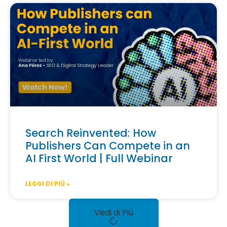
Search Reinvented: How
Publishers Can Compete in an
AI First World | Full Webinar
LEGGI DI PIÙ »
Vedi di Più